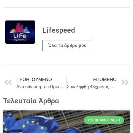
Lifespeed
Όλα τα άρθρα μου
ΠΡΟΗΓΟΎΜΕΝΟ
ΕΠΌΜΕΝΟ
Ανακοίνωση του Προέδρου του ΙΣΑ Γ.Πατούλη σχετικά με διαφήμιση εμπορικού σκευάσματος
Συνελήφθη 43χρονος για περίπτωση απάτης και υπεξαίρεσης
Τελευταία Άρθρα
ΕΥΡΩΠΑΪΚΉ ΈΝΩΣΗ