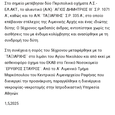
Στο σημείο μετέβησαν δύο Περιπολικά οχήματα Λ.Σ.-
ΕΛ.ΑΚΤ., το αλιευτικό (Α/Κ) ¨ΑΓΙΟΣ ΔΗΜΗΤΡΙΟΣ ΙΙΙ¨ Σ.Ρ. 1071
Α΄, καθώς και το Α/Κ ¨ΤΑΞΙΑΡΧΗΣ¨ Σ.Ρ. 335 Α΄, στο οποίο
επέβαιναν στέλεχος της Λιμενικής Αρχής και ένας ιδιώτης
δύτης. Ο 56χρονος ημεδαπός άνδρας, εντοπίστηκε χωρίς τις
αισθήσεις του με ένδυμα κολύμβησης και ανασύρθηκε με τη
συνδρομή του δύτη.
Στη συνέχεια η σορός του 56χρονου μεταφέρθηκε με το
¨ΤΑΞΙΑΡΧΗΣ¨ στο λιμάνι του Αγίου Νικολάου και από εκεί με
ασθενοφόρο όχημα του ΕΚΑΒ στο Γενικό Νοσοκομείο
¨ΕΡΥΘΡΟΣ ΣΤΑΥΡΟΣ¨. Από το Α΄ Λιμενικό Τμήμα
Μαρκόπουλου του Κεντρικού Λιμεναρχείου Ραφήνας που
διενεργεί την προανάκριση, παραγγέλθηκε η διενέργεια
νεκροψίας-νεκροτομής στην Ιατροδικαστική Υπηρεσία
Αθηνών.
1,5,2025