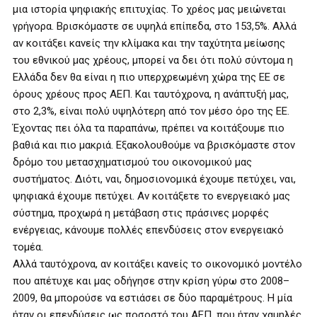
μια ιστορία ψηφιακής επιτυχίας. Το χρέος μας μειώνεται
γρήγορα. Βρισκόμαστε σε υψηλά επίπεδα, στο 153,5%. Αλλά
αν κοιτάξει κανείς την κλίμακα και την ταχύτητα μείωσης
του εθνικού μας χρέους, μπορεί να δει ότι πολύ σύντομα η
Ελλάδα δεν θα είναι η πιο υπερχρεωμένη χώρα της ΕΕ σε
όρους χρέους προς ΑΕΠ. Και ταυτόχρονα, η ανάπτυξή μας,
στο 2,3%, είναι πολύ υψηλότερη από τον μέσο όρο της ΕΕ.
Έχοντας πει όλα τα παραπάνω, πρέπει να κοιτάξουμε πιο
βαθιά και πιο μακριά. Εξακολουθούμε να βρισκόμαστε στον
δρόμο του μετασχηματισμού του οικονομικού μας
συστήματος. Διότι, ναι, δημοσιονομικά έχουμε πετύχει, ναι,
ψηφιακά έχουμε πετύχει. Αν κοιτάξετε το ενεργειακό μας
σύστημα, προχωρά η μετάβαση στις πράσινες μορφές
ενέργειας, κάνουμε πολλές επενδύσεις στον ενεργειακό
τομέα.
Αλλά ταυτόχρονα, αν κοιτάξει κανείς το οικονομικό μοντέλο
που απέτυχε και μας οδήγησε στην κρίση γύρω στο 2008–
2009, θα μπορούσε να εστιάσει σε δύο παραμέτρους. Η μία
ήταν οι επενδύσεις ως ποσοστό του ΑΕΠ, που ήταν χαμηλές.