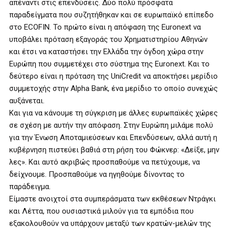
απέναντι στις επενδύσεις. Δύο πολύ πρόσφατα
παραδείγματα που συζητήθηκαν και σε ευρωπαϊκό επίπεδο
στο ECOFIN. Το πρώτο είναι η απόφαση της Euronext να
υποβάλει πρόταση εξαγοράς του Χρηματιστηρίου Αθηνών
και έτσι να καταστήσει την Ελλάδα την όγδοη χώρα στην
Ευρώπη που συμμετέχει στο σύστημα της Euronext. Και το
δεύτερο είναι η πρόταση της UniCredit να αποκτήσει μερίδιο
συμμετοχής στην Alpha Bank, ένα μερίδιο το οποίο συνεχώς
αυξάνεται.
Και για να κάνουμε τη σύγκριση με άλλες ευρωπαϊκές χώρες
σε σχέση με αυτήν την απόφαση. Στην Ευρώπη μιλάμε πολύ
για την Ένωση Αποταμιεύσεων και Επενδύσεων, αλλά αυτή η
κυβέρνηση πιστεύει βαθιά στη ρήση του Φώκνερ: «Δείξε, μην
λες». Και αυτό ακριβώς προσπαθούμε να πετύχουμε, να
δείχνουμε. Προσπαθούμε να ηγηθούμε δίνοντας το
παράδειγμα.
Είμαστε ανοιχτοί στα συμπεράσματα των εκθέσεων Ντράγκι
και Λέττα, που ουσιαστικά μιλούν για τα εμπόδια που
εξακολουθούν να υπάρχουν μεταξύ των κρατών-μελών της