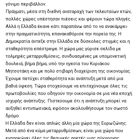
γόνιμο περιβάλλον.
Πράγματι, μέσα στη διεθνή αναταραχή των τελευταίων ετών,
πολλές χώρες υπέστησαν πιέσεις και φέρουν τώρα πληγές.
Αλλά η Ελλάδα έκανε κάτι παραπάνω από το να ανακάμψει∙
στην πραγματικότητα, επανακαθόρισε την πορεία της. Η
Δημοκρατία άντεξε στην Ελλάδα σε δύσκολες στιγμές και η
σταθερότητα επέστρεψε. Η χώρα μας γύρισε σελίδα με
τολμηρές μεταρρυθμίσεις, συνδυασμένες με υπομονετική
δουλειά, βήμα βήμα, υπό την ηγεσία του Κυριάκου
Μητσοτάκη και με πολύ στιβαρή διαχείριση της οικονομίας.
Έχουμε πετύχει σταθερότητα και ανάπτυξη μετά από μια
βαθιά ύφεση. Τώρα στοχεύουμε να επιταχύνουμε όλες τις
πρωτοβουλίες που οδηγούν την οικονομία σε μια νέα εποχή
ισχυρής ανάπτυξης. Πιστεύουμε ότι η ανάπτυξη μπορεί να
αυξηθεί εντυπωσιακά, εφόσον ακολουθήσουμε τον σωστό
δρόμο.
Η Ελλάδα δεν είναι απλώς άλλη μία χώρα της Ευρωζώνης.
Μετά από ένα κύμα μεταρρυθμίσεων, είναι μια χώρα που
ενσαρκώνει όλες τις θεσμικές αρετές μιας σύγχρονης