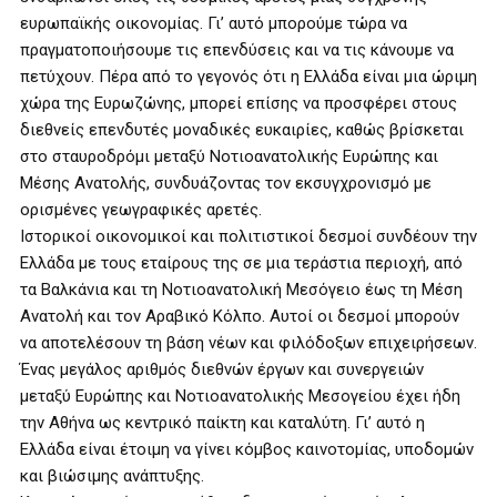
ευρωπαϊκής οικονομίας. Γι’ αυτό μπορούμε τώρα να
πραγματοποιήσουμε τις επενδύσεις και να τις κάνουμε να
πετύχουν. Πέρα από το γεγονός ότι η Ελλάδα είναι μια ώριμη
χώρα της Ευρωζώνης, μπορεί επίσης να προσφέρει στους
διεθνείς επενδυτές μοναδικές ευκαιρίες, καθώς βρίσκεται
στο σταυροδρόμι μεταξύ Νοτιοανατολικής Ευρώπης και
Μέσης Ανατολής, συνδυάζοντας τον εκσυγχρονισμό με
ορισμένες γεωγραφικές αρετές.
Ιστορικοί οικονομικοί και πολιτιστικοί δεσμοί συνδέουν την
Ελλάδα με τους εταίρους της σε μια τεράστια περιοχή, από
τα Βαλκάνια και τη Νοτιοανατολική Μεσόγειο έως τη Μέση
Ανατολή και τον Αραβικό Κόλπο. Αυτοί οι δεσμοί μπορούν
να αποτελέσουν τη βάση νέων και φιλόδοξων επιχειρήσεων.
Ένας μεγάλος αριθμός διεθνών έργων και συνεργειών
μεταξύ Ευρώπης και Νοτιοανατολικής Μεσογείου έχει ήδη
την Αθήνα ως κεντρικό παίκτη και καταλύτη. Γι’ αυτό η
Ελλάδα είναι έτοιμη να γίνει κόμβος καινοτομίας, υποδομών
και βιώσιμης ανάπτυξης.