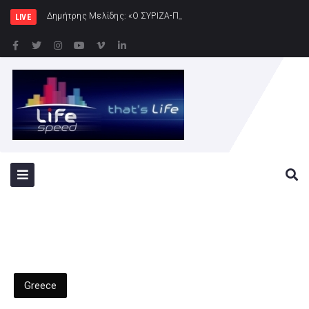
Δημήτρης Μελίδης: «Ο ΣΥΡΙΖΑ-ΠΣ είναι εδώ – πλήρης πολιτικ
LIVE
Greece