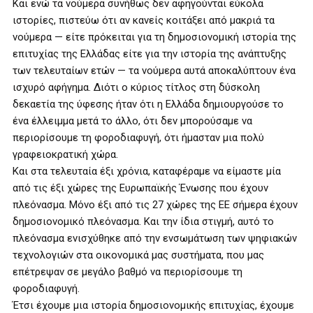
Και ενώ τα νούμερα συνήθως δεν αφηγούνται εύκολα
ιστορίες, πιστεύω ότι αν κανείς κοιτάξει από μακριά τα
νούμερα — είτε πρόκειται για τη δημοσιονομική ιστορία της
επιτυχίας της Ελλάδας είτε για την ιστορία της ανάπτυξης
των τελευταίων ετών — τα νούμερα αυτά αποκαλύπτουν ένα
ισχυρό αφήγημα. Διότι ο κύριος τίτλος στη δύσκολη
δεκαετία της ύφεσης ήταν ότι η Ελλάδα δημιουργούσε το
ένα έλλειμμα μετά το άλλο, ότι δεν μπορούσαμε να
περιορίσουμε τη φοροδιαφυγή, ότι ήμασταν μια πολύ
γραφειοκρατική χώρα.
Και στα τελευταία έξι χρόνια, καταφέραμε να είμαστε μία
από τις έξι χώρες της Ευρωπαϊκής Ένωσης που έχουν
πλεόνασμα. Μόνο έξι από τις 27 χώρες της ΕΕ σήμερα έχουν
δημοσιονομικό πλεόνασμα. Και την ίδια στιγμή, αυτό το
πλεόνασμα ενισχύθηκε από την ενσωμάτωση των ψηφιακών
τεχνολογιών στα οικονομικά μας συστήματα, που μας
επέτρεψαν σε μεγάλο βαθμό να περιορίσουμε τη
φοροδιαφυγή.
Έτσι έχουμε μια ιστορία δημοσιονομικής επιτυχίας, έχουμε