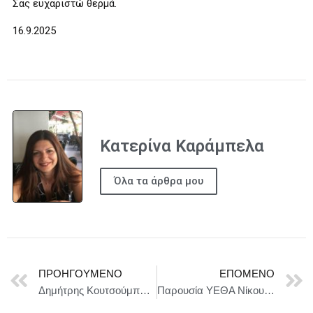
Σας ευχαριστώ θερμά.
16.9.2025
Κατερίνα Καράμπελα
Όλα τα άρθρα μου
ΠΡΟΗΓΟΎΜΕΝΟ
ΕΠΌΜΕΝΟ
Δημήτρης Κουτσούμπας : Τώρα χρειάζεται να δυναμώσει ακόμα περισσότερο η πάλη του λαού και της νεολαίας ενάντια στο έγκλημα που διαπράττεται
Παρουσία ΥΕΘΑ Νίκου Δένδια στα αποκαλυπτήρια Μνημείου Πεσόντων στη Μάχη του Ρίμινι