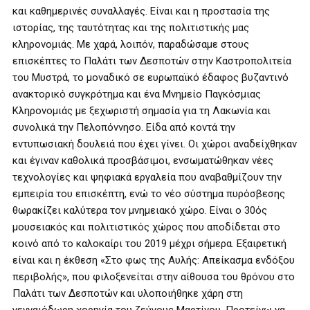
και καθημερινές συναλλαγές. Είναι και η προστασία της
ιστορίας, της ταυτότητας και της πολιτιστικής μας
κληρονομιάς. Με χαρά, λοιπόν, παραδώσαμε στους
επισκέπτες το Παλάτι των Δεσποτών στην Καστροπολιτεία
του Μυστρά, το μοναδικό σε ευρωπαϊκό έδαφος βυζαντινό
ανακτορικό συγκρότημα και ένα Μνημείο Παγκόσμιας
Κληρονομιάς με ξεχωριστή σημασία για τη Λακωνία και
συνολικά την Πελοπόννησο. Είδα από κοντά την
εντυπωσιακή δουλειά που έχει γίνει. Οι χώροι αναδείχθηκαν
και έγιναν καθολικά προσβάσιμοι, ενσωματώθηκαν νέες
τεχνολογίες και ψηφιακά εργαλεία που αναβαθμίζουν την
εμπειρία του επισκέπτη, ενώ το νέο σύστημα πυρόσβεσης
θωρακίζει καλύτερα τον μνημειακό χώρο. Είναι ο 30ός
μουσειακός και πολιτιστικός χώρος που αποδίδεται στο
κοινό από το καλοκαίρι του 2019 μέχρι σήμερα. Εξαιρετική
είναι και η έκθεση «Στο φως της Αυλής: Απείκασμα ενδόξου
περιβολής», που φιλοξενείται στην αίθουσα του θρόνου στο
Παλάτι των Δεσποτών και υλοποιήθηκε χάρη στη