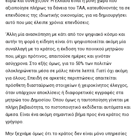
ευρώ και συνεχίζουν. Η Ελλάδα είναι η μόνη χώρα που
αξιοποίησε πλήρως τα δάνεια του ΤΑΑ, κατευθύνοντάς τα σε
επενδύσεις της ιδιωτικής οικονομίας, για να δημιουργήσει
αυτό που μας έλειπε χρόνια: επενδύσεις.
‘Αλλη μία ανασκόπηση με κάτι από τον ψηφιακό κόσμο και
αυτήν τη φορά η είδηση είναι ότι ψηφιοποιείται ακόμη μία
συναλλαγή με το κράτος, η έκδοση του ποινικού μητρώου
που, μέχρι πρότινος, απαιτούσε ημέρες και γινόταν
ασύγχρονα. Στο εξής όμως, για το 50% των πολιτών
ολοκληρώνεται μέσα σε μόλις πέντε λεπτά. Γιατί όχι ακόμη
για όλους; Επειδή σε αρκετές περιπτώσεις απαιτείται
πρόσθετη διασταύρωση στοιχείων ή χειροκίνητος έλεγχος,
όταν υπάρχουν αποκλίσεις ή διαφορετικές εγγραφές στα
μητρώα του Δημοσίου. Όπου όμως η ταυτοποίηση γίνεται με
πλήρη βεβαιότητα, το πιστοποιητικό εκδίδεται αυτόματα και
άμεσα. Είναι ένα ακόμη σημαντικό βήμα προς ένα κράτος πιο
γρήγορο.
Μην ξεχνάμε όμως ότι το κράτος δεν είναι μόνο υπηρεσίες