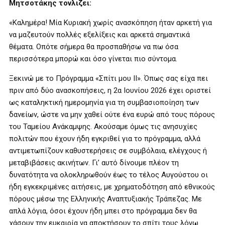
Μητσοτάκης τονλιζει:
«Καλημέρα! Μία Κυριακή χωρίς ανασκόπηση ήταν αρκετή για
να μαζευτούν πολλές εξελίξεις και αρκετά σημαντικά
θέματα. Οπότε σήμερα θα προσπαθήσω να πω όσα
περισσότερα μπορώ και όσο γίνεται πιο σύντομα.
Ξεκινώ με το Πρόγραμμα «Σπίτι μου ΙΙ». Όπως σας είχα πει
πριν από δύο ανασκοπήσεις, η 2α Ιουνίου 2026 έχει οριστεί
ως καταληκτική ημερομηνία για τη συμβασιοποίηση των
δανείων, ώστε να μην χαθεί ούτε ένα ευρώ από τους πόρους
του Ταμείου Ανάκαμψης. Ακούσαμε όμως τις ανησυχίες
πολιτών που έχουν ήδη εγκριθεί για το πρόγραμμα, αλλά
αντιμετωπίζουν καθυστερήσεις σε συμβόλαια, ελέγχους ή
μεταβιβάσεις ακινήτων. Γι’ αυτό δίνουμε πλέον τη
δυνατότητα να ολοκληρωθούν έως το τέλος Αυγούστου οι
ήδη εγκεκριμένες αιτήσεις, με χρηματοδότηση από εθνικούς
πόρους μέσω της Ελληνικής Αναπτυξιακής Τράπεζας. Με
απλά λόγια, όσοι έχουν ήδη μπει στο πρόγραμμα δεν θα
χάσουν την ευκαιρία να αποκτήσουν το σπίτι τους λόγω