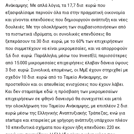
Ανάκαμψης. Με απλά λόγια, τα 17,7 δισ. ευρώ που
εξασφαλίσαμε περνούν όλα πια στην πραγματική οικονομία
και γίνονται επενδύσεις που δημιουργούν ανάπτυξη και νέες
δουλειές. Με την ολοκλήρωση των συμβασιοποιήσεων από
τα πιστωτικά ιδρύματα, οι συνολικές επενδύσεις θα
ξεπεράσουν τα 30 δισ. ευρώ, με το 60% των επιχειρήσεων
που συμμετέχουν να είναι μικρομεσαίες, και να απορροφούν
5,6 δισ. ευρώ. Παράλληλα, μέσω του InvestEU, περισσότερες
από 15.000 μικρομεσαίες επιχειρήσεις έλαβαν δάνεια ύψους
3 δισ. ευρώ. Συνολικά, επομένως, οι ΜμΕ έχουν στηριχθεί με
σχεδόν 10 δισ. ευρώ από το Ταμείο Ανάκαμψης, αν
προστεθούν και οι απευθείας ενισχύσεις που έχουν λάβει.
Και δεν σταματάμε εδώ: η πρόσβαση των μικρομεσαίων
επιχειρήσεων σε φθηνό δανεισμό θα συνεχιστεί και μετά
την ολοκλήρωση του Ταμείου Ανάκαμψης, με επιπλέον 2 δισ.
ευρώ μέσω της Ελληνικής Αναπτυξιακής Τράπεζας, ενώ για
startups και εταιρείες με γρήγορη ανάπτυξη υπάρχουν πλέον
10 επενδυτικά σχήματα που έχουν ήδη επενδύσει 220 εκ.