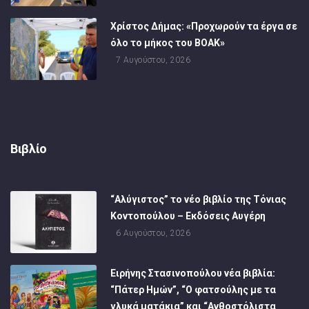
Χρίστος Δήμας: «Προχωρούν τα έργα σε
όλο το μήκος του ΒΟΑΚ»
7 Αυγούστου, 2026
Βιβλίο
“Αλύγιστος” το νέο βιβλίο της Τόνιας
Κοντοπούλου – Εκδόσεις Αυγέρη
6 Αυγούστου, 2026
Ειρήνης Στασινοπούλου νέα βιβλία:
“Πάτερ Ημών”, “Ο φατσούλης με τα
γλυκά ματάκια” και “Ανθοστόλιστα