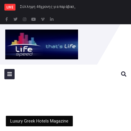
Σύλληψη 46χρονης για παράβαση της νομοθεσίας για τα ναρκωτι
LIVE
Luxury Greek Hotels Magazine