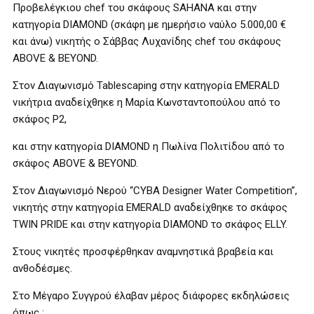
Προβελέγκιου chef του σκάφους SAHANA και στην
κατηγορία DIAMOND (σκάφη με ημερήσιο ναύλο 5.000,00 €
και άνω) νικητής ο Σάββας Λυχανίδης chef του σκάφους
ABOVE & BEYOND.
Στον Διαγωνισμό Tablescaping στην κατηγορία EMERALD
νικήτρια αναδείχθηκε η Μαρία Κωνσταντοπούλου από το
σκάφος P2,
και στην κατηγορία DIAMOND η Πωλίνα Πολιτίδου από το
σκάφος ABOVE & BEYOND.
Στον Διαγωνισμό Νερού “CYBA Designer Water Competition”,
νικητής στην κατηγορία EMERALD αναδείχθηκε το σκάφος
TWIN PRIDE και στην κατηγορία DIAMOND το σκάφος ELLY.
Στους νικητές προσφέρθηκαν αναμνηστικά βραβεία και
ανθοδέσμες.
Στο Μέγαρο Συγγρού έλαβαν μέρος διάφορες εκδηλώσεις
όπως :