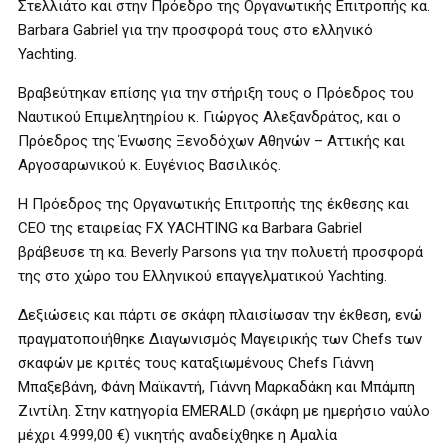
Στελλιάτο και στην Πρόεδρο της Οργανωτικής Επιτροπής κα.
Barbara Gabriel για την προσφορά τους στο ελληνικό
Yachting.
Βραβεύτηκαν επίσης για την στήριξη τους ο Πρόεδρος του
Ναυτικού Επιμελητηρίου κ. Γιώργος Αλεξανδράτος, και ο
Πρόεδρος της Ένωσης Ξενοδόχων Αθηνών – Αττικής και
Αργοσαρωνικού κ. Ευγένιος Βασιλικός.
Η Πρόεδρος της Οργανωτικής Επιτροπής της έκθεσης και
CEO της εταιρείας FX YACHTING κα Barbara Gabriel
βράβευσε τη κα. Beverly Parsons για την πολυετή προσφορά
της στο χώρο του Ελληνικού επαγγελματικού Yachting.
Δεξιώσεις και πάρτι σε σκάφη πλαισίωσαν την έκθεση, ενώ
πραγματοποιήθηκε Διαγωνισμός Μαγειρικής των Chefs των
σκαφών με κριτές τους καταξιωμένους Chefs Γιάννη
Μπαξεβάνη, Φάνη Μαϊκαντή, Γιάννη Μαρκαδάκη και Μπάμπη
Ζιντίλη. Στην κατηγορία EMERALD (σκάφη με ημερήσιο ναύλο
μέχρι 4.999,00 €) νικητής αναδείχθηκε η Αμαλία