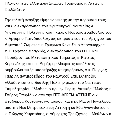
Πλοιοκτητών Ελληνικών Σκαφών Τουρισμού κ. Αντώνης
Στελλιάτος.
Την τελετή έναρξης τίμησαν επίσης με την παρουσία τους
και ως εκπρόσωπος του Υφυπουργού Ναυτιλίας &
Νησιωτικής Πολιτικής κου Γκίκα, ο Νομικός Σύμβουλος του
κ. Αργύρης Γιαννόπουλος, ως εκπρόσωπος του Αρχηγού του
Λιμενικού Σώματος κ. Τρύφωνα Κοντιζά, ο Υποναύαρχος
Λ.Σ. Χρήστος Φραγκιάς, ο εκπρόσωπος του ΕΒΕΠ και
Πρόεδρος του Μεταποιητικού Τμήματος κ. Κώστας
Κορωνάκης και ο κ. Δημήτρης Μαυρίκος υπεύθυνος
συμβουλευτικής υποστήριξης επιχειρήσεων, ο κ. Γιώργος
Γαβριήλ αντιπρόεδρος του Ναυτικού Επιμελητηρίου
Ελλάδος και ο κ. Βασίλης Πολίτης μέλος του Ναυτικού
Επιμελητηρίου Ελλάδος, ο πρώην Περιφ. Δυτικής Ελλάδος κ.
Σπύρος Σπυρίδων, από την ΠΕΡΙΦΕΡΕΙΑ ΑΤΤΙΚΗΣ ο κ.
Θεόδωρος Κουτσογιαννόπουλος, και η κα Μαρία Παντελούς,
από την Νέα Μητροπολιτική Αττική η κα Εύα Αναγνώστου, ο
κ. Γιώργος Χαιρετάκης, ο Δήμαρχος Τροιζηνίας – Μεθάνων κ.