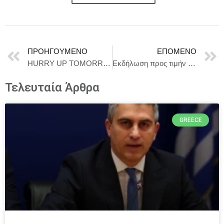
ΠΡΟΗΓΟΎΜΕΝΟ
ΕΠΌΜΕΝΟ
HURRY UP TOMORROW | 15 Μαΐου στους κινηματογράφους
Εκδήλωση προς τιμήν της Α.Θ. Παναγιότητος του Αρχιεπισκόπου Κωνσταντινουπόλεως – Νέας Ρώμης και Οικουμενικού Πατριάρχου κ.κ. Βαρθολομαίου στο Ίδρυμα Βασίλη & Ελίζας Γουλανδρή
Τελευταία Άρθρα
GREECE