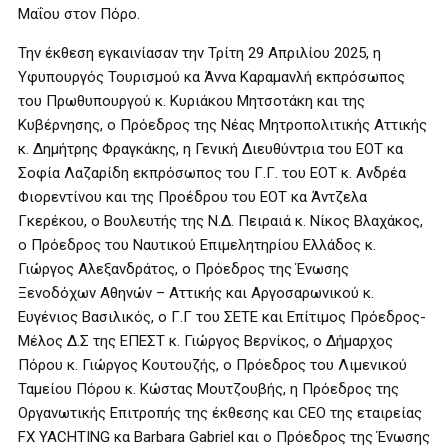
Μαΐου στον Πόρο.
Την έκθεση εγκαινίασαν την Τρίτη 29 Απριλίου 2025, η
Υφυπουργός Τουρισμού κα Άννα Καραμανλή εκπρόσωπος
του Πρωθυπουργού κ. Κυριάκου Μητσοτάκη και της
Κυβέρνησης, ο Πρόεδρος της Νέας Μητροπολιτικής Αττικής
κ. Δημήτρης Φραγκάκης, η Γενική Διευθύντρια του ΕΟΤ κα
Σοφία Λαζαρίδη εκπρόσωπος του Γ.Γ. του ΕΟΤ κ. Ανδρέα
Φιορεντίνου και της Προέδρου του ΕΟΤ κα Άντζελα
Γκερέκου, ο Βουλευτής της Ν.Δ. Πειραιά κ. Νίκος Βλαχάκος,
ο Πρόεδρος του Ναυτικού Επιμελητηρίου Ελλάδος κ.
Γιώργος Αλεξανδράτος, ο Πρόεδρος της Ένωσης
Ξενοδόχων Αθηνών – Αττικής και Αργοσαρωνικού κ.
Ευγένιος Βασιλικός, ο Γ.Γ του ΣΕΤΕ και Επίτιμος Πρόεδρος-
Μέλος Δ.Σ της ΕΠΕΣΤ κ. Γιώργος Βερνίκος, ο Δήμαρχος
Πόρου κ. Γιώργος Κουτουζής, ο Πρόεδρος του Λιμενικού
Ταμείου Πόρου κ. Κώστας Μουτζουβής, η Πρόεδρος της
Οργανωτικής Επιτροπής της έκθεσης και CEO της εταιρείας
FX YACHTING κα Barbara Gabriel και ο Πρόεδρος της Ένωσης