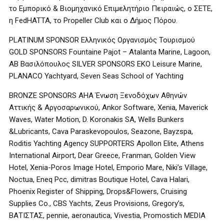
το Εμπορικό & Βιομηχανικό Επιμελητήριο Πειραιώς, ο ΣΕΤΕ,
η FedHATTA, το Propeller Club και ο Δήμος Πόρου.
PLATINUM SPONSOR Ελληνικός Οργανισμός Τουρισμού
GOLD SPONSORS Fountaine Pajot – Atalanta Marine, Lagoon,
ΑΒ Βασιλόπουλος SILVER SPONSORS EKO Leisure Marine,
PLANACO Yachtyard, Seven Seas School of Yachting
BRONZE SPONSORS AHA Ένωση Ξενοδόχων Αθηνών
Αττικής & Αργοσαρωνικού, Ankor Software, Xenia, Maverick
Waves, Water Motion, D. Koronakis SA, Wells Bunkers
&Lubricants, Cava Paraskevopoulos, Seazone, Bayzspa,
Roditis Yachting Agency SUPPORTERS Apollon Elite, Athens
International Airport, Dear Greece, Franman, Golden View
Hotel, Xenia-Poros Image Hotel, Emporio Mare, Niki’s Village,
Noctua, Eneq Pcc, dimitras Boutique Hotel, Cava Halari,
Phoenix Register of Shipping, Drops&Flowers, Cruising
Supplies Co., CBS Yachts, Zeus Provisions, Gregory’s,
ΒΑΤΙΣΤΑΣ, pennie, aeronautica, Vivestia, Promostich MEDIA