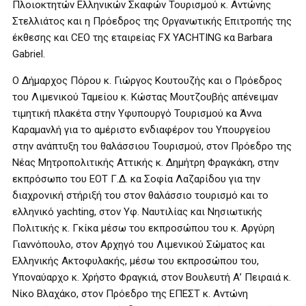
Πλοιοκτητών Ελληνικών Σκαφών Τουρισμού κ. Αντώνης
Στελλιάτος και η Πρόεδρος της Οργανωτικής Επιτροπής της
έκθεσης και CEO της εταιρείας FX YACHTING κα Barbara
Gabriel.
Ο Δήμαρχος Πόρου κ. Γιώργος Κουτουζής και ο Πρόεδρος
του Λιμενικού Ταμείου κ. Κώστας Μουτζουβής απένειμαν
τιμητική πλακέτα στην Υφυπουργό Τουρισμού κα Άννα
Καραμανλή για το αμέριστο ενδιαφέρον του Υπουργείου
στην ανάπτυξη του θαλάσσιου Τουρισμού, στον Πρόεδρο της
Νέας Μητροπολιτικής Αττικής κ. Δημήτρη Φραγκάκη, στην
εκπρόσωπο του ΕΟΤ Γ.Δ. κα Σοφία Λαζαρίδου για την
διαχρονική στήριξή του στον θαλάσσιο τουρισμό και το
ελληνικό yachting, στον Υφ. Ναυτιλίας και Νησιωτικής
Πολιτικής κ. Γκίκα μέσω του εκπροσώπου του κ. Αργύρη
Γιαννόπουλο, στον Αρχηγό του Λιμενικού Σώματος και
Ελληνικής Ακτοφυλακής, μέσω του εκπροσώπου του,
Υποναύαρχο κ. Χρήστο Φραγκιά, στον Βουλευτή Α’ Πειραιά κ.
Νίκο Βλαχάκο, στον Πρόεδρο της ΕΠΕΣΤ κ. Αντώνη