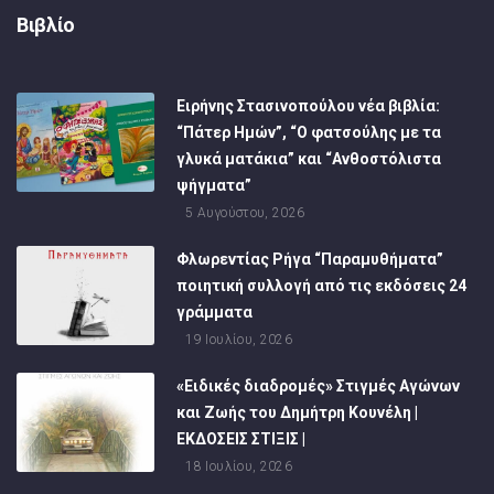
Βιβλίο
Ειρήνης Στασινοπούλου νέα βιβλία:
“Πάτερ Ημών”, “Ο φατσούλης με τα
γλυκά ματάκια” και “Ανθοστόλιστα
ψήγματα”
5 Αυγούστου, 2026
Φλωρεντίας Ρήγα “Παραμυθήματα”
ποιητική συλλογή από τις εκδόσεις 24
γράμματα
19 Ιουλίου, 2026
«Ειδικές διαδρομές» Στιγμές Αγώνων
και Ζωής του Δημήτρη Κουνέλη |
ΕΚΔΟΣΕΙΣ ΣΤΙΞΙΣ |
18 Ιουλίου, 2026