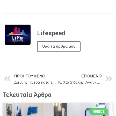
Lifespeed
Όλα τα άρθρα μου
ΠΡΟΗΓΟΎΜΕΝΟ
ΕΠΌΜΕΝΟ
Διεθνής Ημέρα κατά της Ομοφοβίας, της Αμφιφοβίας και της Τρανσφοβίας: Δήλωση της Ύπατης Εκπροσώπου εκ μέρους της Ευρωπαϊκής Ένωσης 2026
Κ. Χατζηδάκης: Αναγκαία μια εθνική συμμαχία κοινής λογικής
Τελευταία Άρθρα
GREECE