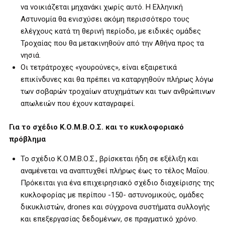
να νοικιάζεται μηχανάκι χωρίς αυτό. Η Ελληνική
Αστυνομία θα ενισχύσει ακόμη περισσότερο τους
ελέγχους κατά τη θερινή περίοδο, με ειδικές ομάδες
Τροχαίας που θα μετακινηθούν από την Αθήνα προς τα
νησιά.
Οι τετράτροχες «γουρούνες», είναι εξαιρετικά
επικίνδυνες και θα πρέπει να καταργηθούν πλήρως λόγω
των σοβαρών τροχαίων ατυχημάτων και των ανθρώπινων
απωλειών που έχουν καταγραφεί.
Για το σχέδιο Κ.Ο.Μ.Β.Ο.Σ. και το κυκλοφοριακό
πρόβλημα
Το σχέδιο Κ.Ο.Μ.Β.Ο.Σ., βρίσκεται ήδη σε εξέλιξη και
αναμένεται να αναπτυχθεί πλήρως έως το τέλος Μαΐου.
Πρόκειται για ένα επιχειρησιακό σχέδιο διαχείρισης της
κυκλοφορίας με περίπου -150- αστυνομικούς, ομάδες
δικυκλιστών, drones και σύγχρονα συστήματα συλλογής
και επεξεργασίας δεδομένων, σε πραγματικό χρόνο.