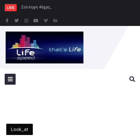
Σύλληψη 46χρονης για παράβαση της νομοθ
LIVE
Look_at