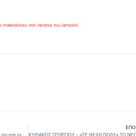
s-makedonas-stin-taratsa-tou-lampeti/
ΕΠΌ
Σωκράτης Φάμελλος: « Να πούμε ένα μεγάλο όχι στα εγκλήματα Γενοκτονίας που δυστυχώς επαναλαμβάνονται στη γειτονιά μας»