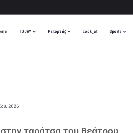
ome
TODAY
Ρεπορτάζ
Look_at
Sports
ΐου, 2026
στην ταράτσα του θεάτρου