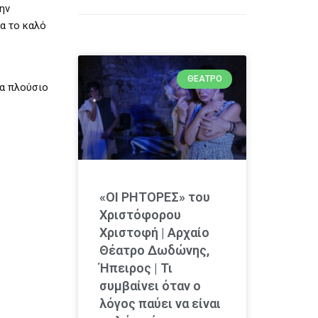
ην
ια το καλό
ΘΈΑΤΡΟ
να πλούσιο
«ΟΙ ΡΗΤΟΡΕΣ» του
Χριστόφορου
Χριστοφή | Αρχαίο
Θέατρο Δωδώνης,
Ήπειρος | Τι
συμβαίνει όταν ο
λόγος παύει να είναι