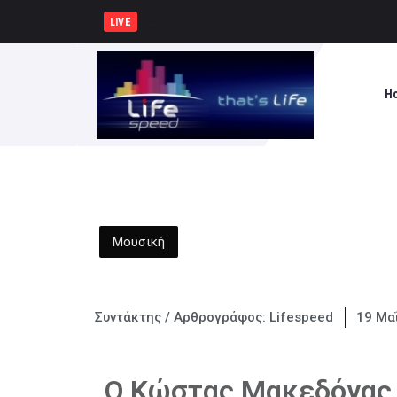
ΙΟΥΛΙΟΣ ΒΕΡΝ 200: Η
LIVE
H
Μουσική
Συντάκτης / Αρθρογράφος:
Lifespeed
19 Μα
Ο Κώστας Μακεδόνας 