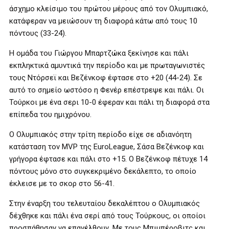
άσχημο κλείσιμο του πρώτου μέρους από τον Ολυμπιακό,
κατάφεραν να μειώσουν τη διαφορά κάτω από τους 10
πόντους (33-24).
Η ομάδα του Γιώργου Μπαρτζώκα ξεκίνησε και πάλι
εκπληκτικά αμυντικά την περίοδο και με πρωταγωνιστές
τους Ντόρσεϊ και Βεζένκοφ έφτασε στο +20 (44-24). Σε
αυτό το σημείο ωστόσο η Φενέρ επέστρεψε και πάλι. Οι
Τούρκοι με ένα σερι 10-0 έφεραν και πάλι τη διαφορά στα
επίπεδα του ημιχρόνου.
Ο Ολυμπιακός στην τρίτη περίοδο είχε σε αδιανόητη
κατάσταση τον MVP της EuroLeague, Σάσα Βεζένκοφ και
γρήγορα έφτασε και πάλι στο +15. Ο Βεζένκοφ πέτυχε 14
πόντους μόνο στο συγκεκριμένο δεκάλεπτο, το οποίο
έκλεισε με το σκορ στο 56-41.
Στην έναρξη του τελευταίου δεκαλέπτου ο Ολυμπιακός
δέχθηκε και πάλι ένα σερί από τους Τούρκους, οι οποίοι
προσπάθησαν να επανέλθουν. Με τους Μπιμπέροβιτς και