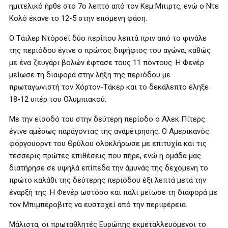
ημιτελικό ήρθε στο 7ο λεπτό από τον Κεμ Μπιρτς, ενώ ο Ντε
Κολό έκανε το 12-5 στην επόμενη φάση.
Ο Τάιλερ Ντόρσεϊ δύο περίπου λεπτά πριν από το φινάλε
της περιόδου έγινε ο πρώτος διψήφιος του αγώνα, καθώς
με ένα ζευγάρι βολών έφτασε τους 11 πόντους. Η Φενέρ
μείωσε τη διαφορά στην λήξη της περιόδου με
πρωταγωνιστή τον Χόρτον-Τάκερ και το δεκάλεπτο έληξε
18-12 υπέρ του Ολυμπιακού.
Με την είσοδό του στην δεύτερη περίοδο ο Άλεκ Πίτερς
έγινε αμέσως παράγοντας της αναμέτρησης. Ο Αμερικανός
φόργουορντ του Θρύλου ολοκλήρωσε με επιτυχία και τις
τέσσερις πρώτες επιθέσεις που πήρε, ενώ η ομάδα μας
διατήρησε σε υψηλά επίπεδα την άμυνάς της δεχόμενη το
πρώτο καλάθι της δεύτερης περιόδου έξι λεπτά μετά την
έναρξή της. Η Φενέρ ωστόσο και πάλι μείωσε τη διαφορά με
τον Μπιμπέροβιτς να ευστοχεί από την περιφέρεια.
Μάλιστα, οι πρωταθλητές Ευρώπης εκμεταλλευόμενοι το