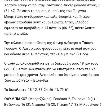
Χόρτον-Τάκερ να πρωταγωνιστούν η Φενέρ μείωσε στους 7
(54-47). Σε αυτό το σημείο, οι παίκτες του Γιώργου
Μπαρτζώκα αντέδρασαν και πάλι. Φουρνιέ και Πίτερς
έβαλαν σπουδαία σουτ και οι Πρωταθλητές Ελλάδος
έφτασαν σε προβάδισμα 14 πόντων (66-52), πέντε λεπτά
πριν το φινάλε.
Την τελευταία αντεπίθεση της Φενέρ ανέκοψε ο Τάισον
Γουόρντ. Ο Αμερικανός φόργουορντ πέτυχε σερί πόντους
και έδωσε αέρα 16 πόντους στον Ολυμπιακό (71-55).
Ο αγώνας ολοκληρώθηκε με τη διαφορά στους 18 πόντους
(79-61) με τον Ολυμπιακο μας να επιστρέφει στον τελικό
μετά από τρία χρόνια. Αντίπαλός του θα είναι ο νικητής του
ζευγαριού Ρεάλ – Βαλένθια.
Τα δεκάλεπτα: 18-12, 33-24, 56-41, 79-61.
ΟΛΥΜΠΙΑΚΟΣ
(Μπαρτζώκας): Γουόκαπ 2, Γουορντ 10 (1),
Βεζένκοφ 16 (2), Ντόρσεϊ 15 (2), Πίτερς 17 (3), Μιλουτίνοφ 6