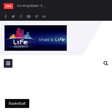
Συνελήφθησαν -3- άτομα για καλλιέργεια δεν
LIVE
Basketball