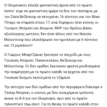
Ο Ολυμπιακός έπαιξε φανταστική άμυνα από το πρώτο
λεπτό είχε σε φανταστική ημέρα τα δύο του τεσσάρια, με
τον Σάσα Βεζένκοφ να πετυχαίνει 16 πόντους και τον Άλεκ
Πίτερς να σταματά στους 17, ενώ διψήφιοι ήταν επίσης οι
Γουόρντ, Ντόρσεϊ και Φουρνιέ. MVP του Θρύλου βάσει
αξιολόγησης ωστόσο, δεν ήταν άλλος από τον Νίκολα
Μιλουτίνοφ που ολοκλήρωσε τον ημιτελικό με 6 πόντους
και 13 ριμπάουντ!
Ο Γιώργος Μπαρτζώκας ξεκίνησε το παιχνίδι με τους
Γουόκαπ, Ντόρσεϊ, Παπανικολάου, Βεζένκοφ και
Μιλουτίνοφ. Οι δύο ομάδες ξεκίνησαν αρκετά μουδιασμένα
την αναμέτρηση με το πρώτο καλάθι να έρχεται από τον
Γουόκαπ δυόμισι λεπτά μετά το τζάμπολ.
Την αστοχία των δύο ομάδων από την περιφέρεια διέκοψε ο
Τάιλερ Ντόρσεϊ, ο οποίος με δύο συνεχόμενα τρίποντα
έκανε το 8-0 για τον Ολυμπιακό, πριν από το πρώτο
τηλεοπτικό τάιμ-άουτ. Για τη Φενέρ το πρώτο καλάθι στον