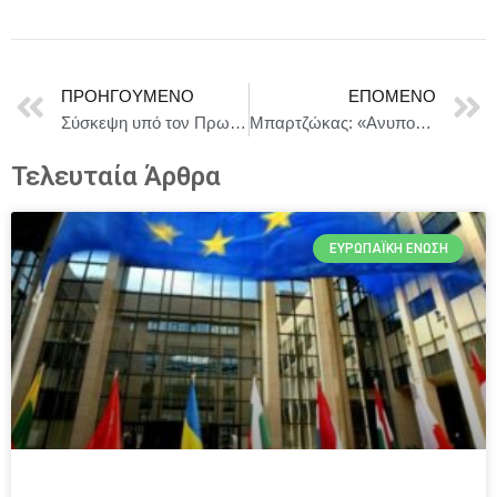
ΠΡΟΗΓΟΎΜΕΝΟ
ΕΠΌΜΕΝΟ
Σύσκεψη υπό τον Πρωθυπουργό Κυριάκο Μητσοτάκη για την αντιπυρική περίοδο
Μπαρτζώκας: «Ανυπομονούμε για τον τελικό»
Τελευταία Άρθρα
ΕΥΡΩΠΑΪΚΉ ΈΝΩΣΗ