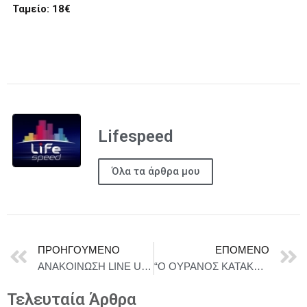
Ταμείο: 18€
Lifespeed
Όλα τα άρθρα μου
ΠΡΟΗΓΟΎΜΕΝΟ
ΕΠΌΜΕΝΟ
ΑΝΑΚΟΙΝΩΣΗ LINE UP ΤΟΥ AMVRAKIA FESTIVAL 3.0 | ΚΑΡΑΠΑΤΑΚΗ, ΜΠΟΦΙΛΙΟΥ, ΠΑΣΧΑΛΙΔΗΣ, ΠΥΞ ΛΑΞ, ΤΑΦ ΛΑΘΟΣ και πολλοί άλλοι, στις όχθες της λίμνης Αμβρακίας, από 31/7-2/8
“Ο ΟΥΡΑΝΟΣ ΚΑΤΑΚΟΚΚΙΝΟΣ στον γαλαξία της Αναγνωστάκη” ΣΤΟ ΘΕΑΤΡΟ ΨΥΡΡΗ – ΠΑΡΑΤΑΣΗ ΠΑΡΑΣΤΑΣΕΩΝ ΜΕΧΡΙ ΤΗΝ ΚΥΡΙΑΚΗ 7 ΙΟΥΝΙΟΥ
Τελευταία Άρθρα