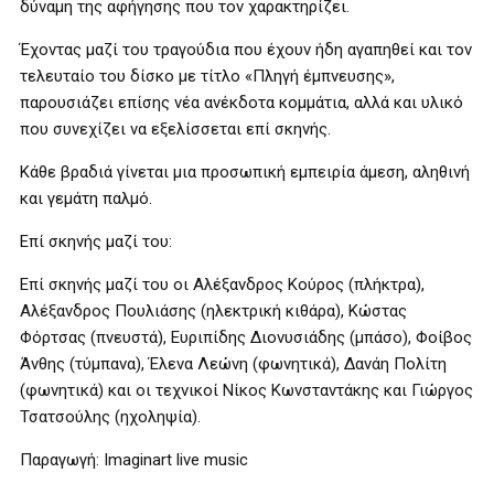
δύναμη της αφήγησης που τον χαρακτηρίζει.
Έχοντας μαζί του τραγούδια που έχουν ήδη αγαπηθεί και τον
τελευταίο του δίσκο με τίτλο «Πληγή έμπνευσης»,
παρουσιάζει επίσης νέα ανέκδοτα κομμάτια, αλλά και υλικό
που συνεχίζει να εξελίσσεται επί σκηνής.
Κάθε βραδιά γίνεται μια προσωπική εμπειρία άμεση, αληθινή
και γεμάτη παλμό.
Επί σκηνής μαζί του:
Επί σκηνής μαζί του οι Αλέξανδρος Κούρος (πλήκτρα),
Αλέξανδρος Πουλιάσης (ηλεκτρική κιθάρα), Κώστας
Φόρτσας (πνευστά), Ευριπίδης Διονυσιάδης (μπάσο), Φοίβος
Άνθης (τύμπανα), Έλενα Λεώνη (φωνητικά), Δανάη Πολίτη
(φωνητικά) και οι τεχνικοί Νίκος Κωνσταντάκης και Γιώργος
Τσατσούλης (ηχοληψία).
Παραγωγή: Imaginart live music