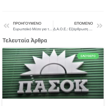
ΠΡΟΗΓΟΎΜΕΝΟ
ΕΠΌΜΕΝΟ
Ευρωπαϊκό Μέσο για την Ειρήνη: Το Συμβούλιο εγκρίνει το τρίτο μέτρο διμερούς βοήθειας προς υποστήριξη των Αλβανικών Ενόπλων Δυνάμεων
Δ.Α.Ο.Ε.: Εξάρθρωση εγκληματικής οργάνωσης που διέπραττε απάτες με το πρόσχημα «υπαλλήλου του ΔΕΔΔΗΕ» ή λογιστή
Τελευταία Άρθρα
ΕΛΕΎΘΕΡΟ