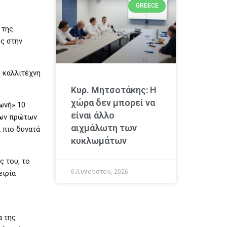
GREECE
 της
ες στην
 καλλιτέχνη
Κυρ. Μητσοτάκης: Η
χώρα δεν μπορεί να
ωνή» 10
είναι άλλο
 των πρώτων
αιχμάλωτη των
ί πιο δυνατά
κυκλωμάτων
ς του, το
6 Αυγούστου, 2026
ειρία
α της