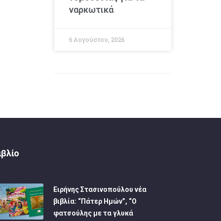
ναρκωτικά
6 Αυγούστου, 2026
ιβλίο
Ειρήνης Στασινοπούλου νέα
βιβλία: “Πάτερ Ημών”, “Ο
φατσούλης με τα γλυκά