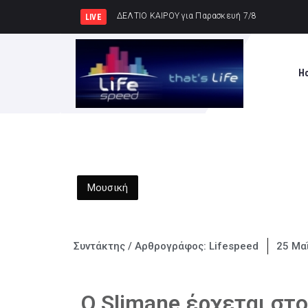
Κυρ. Μητσ
LIVE
H
Μουσική
Συντάκτης / Αρθρογράφος:
Lifespeed
25 Μα
Ο Slimane έρχεται στ