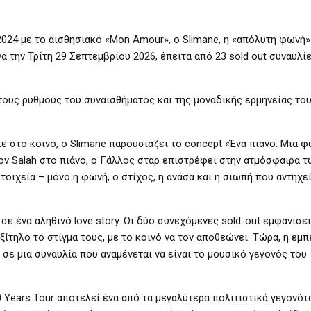
024 με το αισθησιακό «Mon Amour», ο Slimane, η «απόλυτη φωνή»
 την Τρίτη 29 Σεπτεμβρίου 2026, έπειτα από 23 sold out συναυλί
ους ρυθμούς του συναισθήματος και της μοναδικής ερμηνείας του
ε στο κοινό, ο Slimane παρουσιάζει το concept «Ένα πιάνο. Μια φ
cov Salah στο πιάνο, ο Γάλλος σταρ επιστρέφει στην ατμόσφαιρα
τοιχεία – μόνο η φωνή, ο στίχος, η ανάσα και η σιωπή που αντηχε
σε ένα αληθινό love story. Οι δύο συνεχόμενες sold-out εμφανίσει
ίτηλο το στίγμα τους, με το κοινό να τον αποθεώνει. Τώρα, η εμπ
σε μια συναυλία που αναμένεται να είναι το μουσικό γεγονός του
0 Years Tour αποτελεί ένα από τα μεγαλύτερα πολιτιστικά γεγονότ