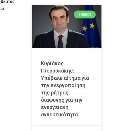
ς θεατές
ού
GREECE
Κυριάκος
Πιερρακάκης:
Υπέβαλε αίτημα για
την ενεργοποίηση
της ρήτρας
διαφυγής για την
ενεργειακή
ανθεκτικότητα