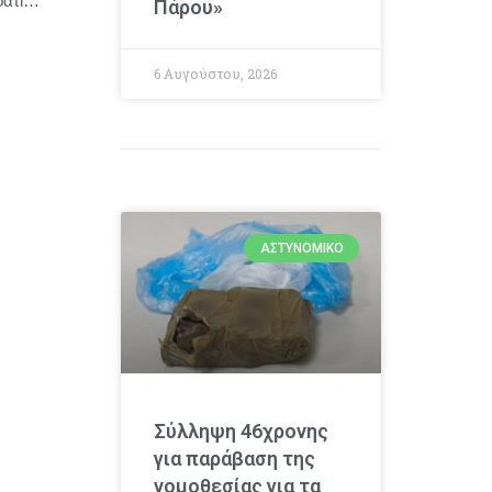
“Εικόνες του χρόνου… Ήχοι της μνήμης” από την Κροατία – Στον Φιλολογικό Σύλλογο Παρνασσός – Τρίτη 2 Ιουνίου, 20:30
Πάρου»
6 Αυγούστου, 2026
ΑΣΤΥΝΟΜΙΚΌ
Σύλληψη 46χρονης
για παράβαση της
νομοθεσίας για τα