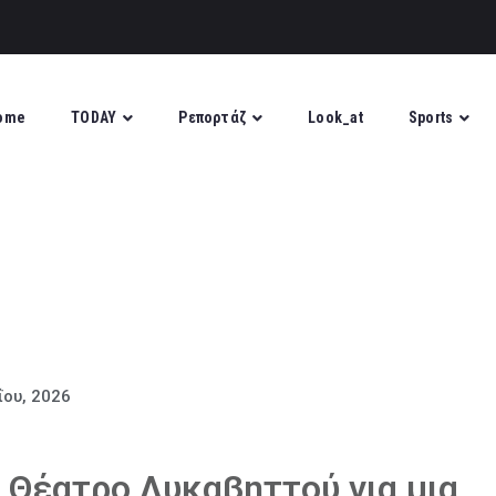
ome
TODAY
Ρεπορτάζ
Look_at
Sports
ΐου, 2026
ο Θέατρο Λυκαβηττού για μια