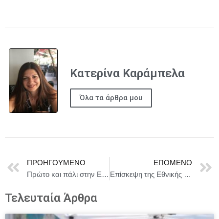
Κατερίνα Καράμπελα
Όλα τα άρθρα μου
ΠΡΟΗΓΟΎΜΕΝΟ
ΕΠΌΜΕΝΟ
Πρώτο και πάλι στην Ευρώπη το αεροδρόμιο της Αθήνας στα βραβεία Routes Europe 2026!
Επίσκεψη της Εθνικής Σχολής Δικαστών στην Υποδιεύθυνση Εγκληματολογικών Ερευνών Βορείου Ελλάδας
Τελευταία Άρθρα