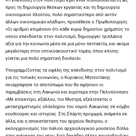
«Η επένδυση στον πολιτισμό έχει έναν πολλαπλασιαστή ως
προς τη δημιουργία θέσεων εργασίας και τη δημιουργία
οικονομικού πλούτου, πολύ σημαντικότερο από αυτόν
άλλων οικονομικών κλάδων», προσέθεσε ο Πρωθυπουργός.
«Οι αριθμοί επιμένουν ότι κάθε ευρώ δημοσίου χρήματος το
οποίο επενδύεται στον πολιτισμό, δημιουργεί τριπλάσια
αξία για την κοινωνία μέσα σε μια μόνο πενταετία, και ακόμα
μεγαλύτερη στον οπτικοακουστικό τομέα, όπου επίσης
γίνεται μια πολύ σημαντική δουλειά».
Υπογραμμίζοντας τα οφέλη της επένδυσης στον πολιτισμό
για τις τοπικές κοινωνίες, ο Κυριάκος Μητσοτάκης
σκιαγράφησε το αποτύπωμα που θα αφήσουν οι
παρεμβάσεις στη Λακωνία και ευρύτερα στην Πελοπόννησο:
«Με επίκεντρο, εξάλλου, τον Μυστρά, εξελίσσεται ο
μετασχηματισμός ολόκληρου του νομού Λακωνίας σε κόμβο
κουλτούρας και ιστορίας. Στη Σπάρτη προχωρά, ανάμεσα σε
άλλα, και η αποκατάσταση του αρχαίου θεάτρου, ο
εκσυγχρονισμός του παλιού αρχαιολογικού μουσείου δίπλα
στην ανέγερση του νέου. Ενώ δεκάδες άλλες πρωτοβουλίες