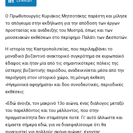
LinkedIn
Ο Πρωθυπουργός Κυριάκος Μητσοτάκης παρέστη και μίλησε
το απόγευμα στην εκδήλωση για την απόδοση των έργων
προστασίας και ανάδειξης του Μυστρά, όπως και των
μουσειακών εκθέσεων στο περίφημο Παλάτι των Δεσποτών.
Η ιστορία της Καστροπολιτείας, που περιλαμβάνει το
μοναδικό βυζαντινό ανακτορικό συγκρότημα σε ευρωπαϊκό
έδαφος και ήταν μία από τις σημαντικότερες πόλεις της
ύστερης βυζαντινής περιόδου, αναδεικνύεται μέσα από την
περιήγηση στον ιστορικό χώρο, τη μόνιμη έκθεση
«Ηγεμονικά αφηγήματα» και δύο συνοδευτικές, περιοδικές
εκθέσεις.
«Εδώ άνοιξε, τον μακρινό 13ο αιώνα, ένας διάλογος μεταξύ
του παρελθόντος και του μέλλοντος, που στην
πραγματικότητα δεν σταμάτησε ποτέ. Γι’ αυτό άλλωστε και
είμαστε σήμερα εδώ, για να διασφαλίσουμε ότι θα
συνεχιστεί για πολλούς ακόμα αιώνες, έχοντας