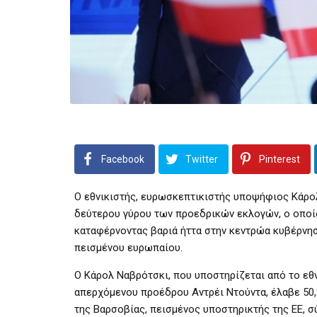
Facebook
Twitter
Pinterest
Ο εθνικιστής, ευρωσκεπτικιστής υποψήφιος Κάρολ
δεύτερου γύρου των προεδρικών εκλογών, ο οποίο
καταφέρνοντας βαριά ήττα στην κεντρώα κυβέρνη
πεισμένου ευρωπαίου.
Ο Κάρολ Ναβρότσκι, που υποστηρίζεται από το εθν
απερχόμενου προέδρου Αντρέι Ντούντα, έλαβε 50
της Βαρσοβίας, πεισμένος υποστηρικτής της ΕΕ, 