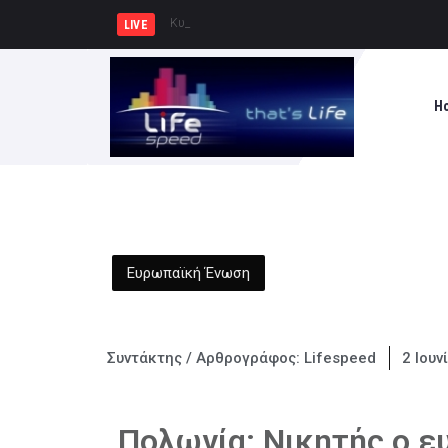
Κυρ. Μητσοτάκης: Η χώρα δεν μπο
LIVE
H
Ευρωπαϊκή Ένωση
Συντάκτης / Αρθρογράφος:
Lifespeed
2 Ιουν
Πολωνία: Νικητής ο 