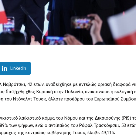
LinkedIn
 Ναβρότσκι, 42 ετών, αναδείχθηκε με εντελώς οριακή διαφορά νι
ς διεξήχθη χθες Κυριακή στην Πολωνία, ανακοίνωσε η εκλογική 
ση του Ντόναλντ Τουσκ, άλλοτε προέδρου του Ευρωπαϊκού Συμβου
ικιστικό λαϊκιστικό κόμμα του Νόμου και της Δικαιοσύνης (PiS) τ
,89% των ψήφων, ενώ ο αντίπαλός του Ράφαλ Τρασκόφσκι, 53 ετώ
σύμμαχος της κεντρώας κυβέρνησης Τουσκ, έλαβε 49,11%