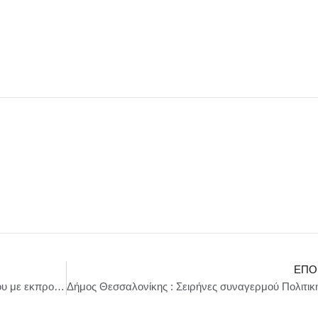
ΕΠΌ
Δήμος Κω : Συνάντηση εργασίας του Δημάρχου με εκπροσώπους του Ελληνικού Μεσογειακού Πανεπιστημίου