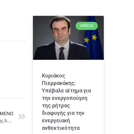
GREECE
Κυριάκος
Πιερρακάκης:
Υπέβαλε αίτημα για
την ενεργοποίηση
της ρήτρας
διαφυγής για την
ΜΕΝΟ
ενεργειακή
Δήμος Θεσσαλονίκης : Σειρήνες συναγερμού Πολιτικής Άμυνας
ανθεκτικότητα