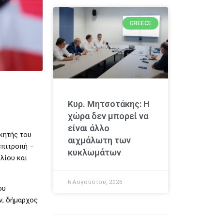
GREECE
Κυρ. Μητσοτάκης: Η
χώρα δεν μπορεί να
είναι άλλο
κητής του
αιχμάλωτη των
επιτροπή –
κυκλωμάτων
λίου και
6 Αυγούστου, 2026
ου
ν, δήμαρχος