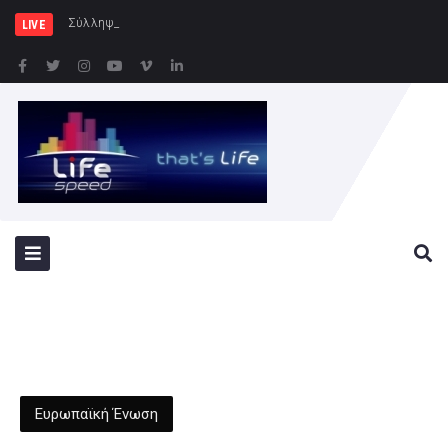
Σύλληψη 46χρονης για παράβαση
LIVE
Ευρωπαϊκή Ένωση