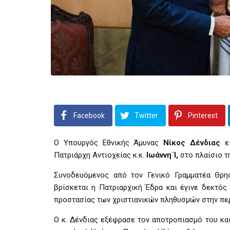
Facebook
Twitter
Pinterest
Ο Υπουργός Εθνικής Άμυνας
Νίκος Δένδιας
ε
Πατριάρχη Αντιοχείας κ.κ.
Ιωάννη Ί,
στο πλαίσιο τ
Συνοδευόμενος από τον Γενικό Γραμματέα Θρ
βρίσκεται η Πατριαρχική Έδρα και έγινε δεκτός
προστασίας των χριστιανικών πληθυσμών στην περι
Ο κ. Δένδιας εξέφρασε τον αποτροπιασμό του κα