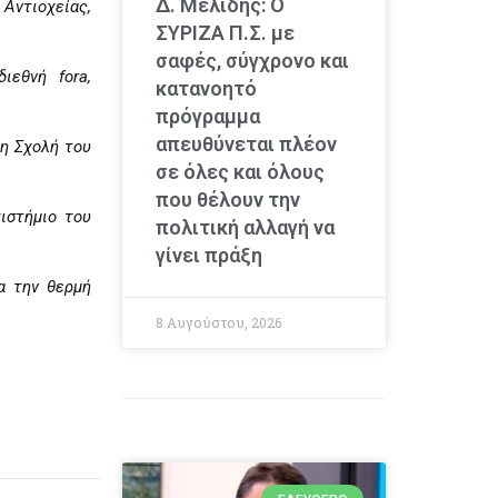
Δ. Μελίδης: Ο
Αντιοχείας,
ΣΥΡΙΖΑ Π.Σ. με
σαφές, σύγχρονο και
εθνή fora,
κατανοητό
πρόγραμμα
απευθύνεται πλέον
τη Σχολή του
σε όλες και όλους
που θέλουν την
ιστήμιο του
πολιτική αλλαγή να
γίνει πράξη
α την θερμή
8 Αυγούστου, 2026