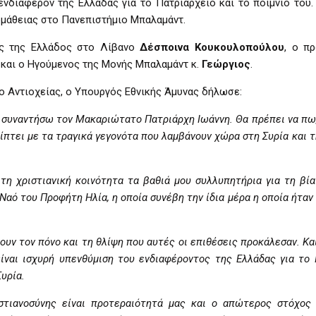
ενδιαφέρον της Ελλάδας για το Πατριαρχείο και το ποίμνιό του.
μάθειας στο Πανεπιστήμιο Μπαλαμάντ.
ης της Ελλάδος στο Λίβανο
Δέσποινα Κουκουλοπούλου
, ο π
k
και ο Ηγούμενος της Μονής Μπαλαμάντ κ.
Γεώργιος
.
ο Αντιοχείας, ο Υπουργός Εθνικής Άμυνας δήλωσε:
να συναντήσω τον Μακαριώτατο Πατριάρχη Ιωάννη. Θα πρέπει να πω
πίπτει με τα τραγικά γεγονότα που λαμβάνουν χώρα στη Συρία και 
η χριστιανική κοινότητα τα βαθιά μου συλλυπητήρια για τη βία
αό του Προφήτη Ηλία, η οποία συνέβη την ίδια μέρα η οποία ήτα
ουν τον πόνο και τη θλίψη που αυτές οι επιθέσεις προκάλεσαν. Κα
ίναι ισχυρή υπενθύμιση του ενδιαφέροντος της Ελλάδας για το 
υρία.
τιανοσύνης είναι προτεραιότητά μας και ο απώτερος στόχος 