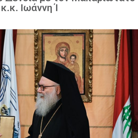
κ.κ. Ιωάννη Ί