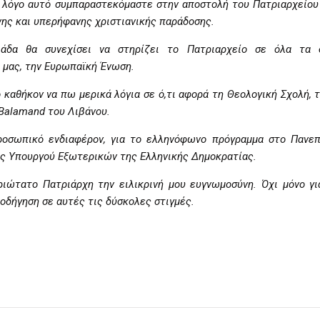
ο λόγο αυτό συμπαραστεκόμαστε στην αποστολή του Πατριαρχείου 
ης και υπερήφανης χριστιανικής παράδοσης.
δα θα συνεχίσει να στηρίζει το Πατριαρχείο σε όλα τα δι
ς μας, την Ευρωπαϊκή Ένωση.
 καθήκον να πω μερικά λόγια σε ό,τι αφορά τη Θεολογική Σχολή, 
 Balamand του Λιβάνου.
προσωπικό ενδιαφέρον, για το ελληνόφωνο πρόγραμμα στο Πανεπ
 ως Υπουργού Εξωτερικών της Ελληνικής Δημοκρατίας.
ιώτατο Πατριάρχη την ειλικρινή μου ευγνωμοσύνη. Όχι μόνο γι
θοδήγηση σε αυτές τις δύσκολες στιγμές.