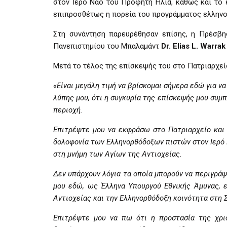
στον Ιερό Ναό του Προφήτη Ηλία, καθώς και το 
επιπροσθέτως η πορεία του προγράμματος ελληνο
Στη συνάντηση παρευρέθησαν επίσης, η Πρέσβ
Πανεπιστημίου του Μπαλαμάντ
Dr.
Elias
L
. Warra
Μετά το τέλος της επίσκεψής του στο Πατριαρχεί
«Είναι μεγάλη τιμή να βρίσκομαι σήμερα εδώ για 
λύπης μου, ότι η συγκυρία της επίσκεψής μου συμ
περιοχή.
Επιτρέψτε μου να εκφράσω στο Πατριαρχείο και τ
δολοφονία των Ελληνορθόδοξων πιστών στον Ιερό Ν
στη μνήμη των Αγίων της Αντιοχείας.
Δεν υπάρχουν λόγια τα οποία μπορούν να περιγράψ
μου εδώ, ως Έλληνα Υπουργού Εθνικής Άμυνας, ε
Αντιοχείας και την Ελληνορθόδοξη κοινότητα στη Σ
Επιτρέψτε μου να πω ότι η προστασία της χρισ