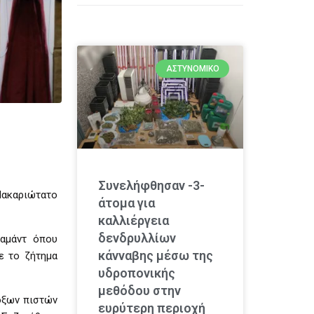
ΑΣΤΥΝΟΜΙΚΌ
Συνελήφθησαν -3-
Μακαριώτατο
άτομα για
καλλιέργεια
δενδρυλλίων
αμάντ όπου
κάνναβης μέσω της
ε το ζήτημα
υδροπονικής
μεθόδου στην
οξων πιστών
ευρύτερη περιοχή