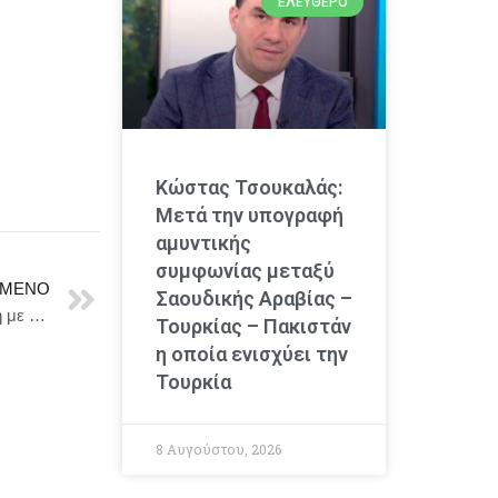
ΕΛΕΎΘΕΡΟ
Κώστας Τσουκαλάς:
Μετά την υπογραφή
αμυντικής
συμφωνίας μεταξύ
ΜΕΝΟ
Σαουδικής Αραβίας –
Συνάντηση του Πρωθυπουργού Κυριάκου Μητσοτάκη με την Ευρωπαία Επίτροπο Ισότητας, Ετοιμότητας και Διαχείρισης Κρίσεων Hadja Lahbib
Τουρκίας – Πακιστάν
η οποία ενισχύει την
Τουρκία
8 Αυγούστου, 2026