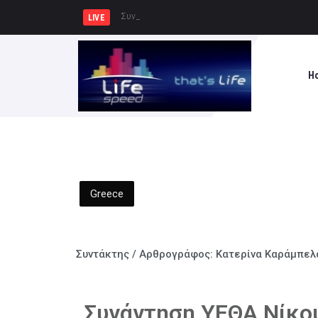
Συνελήφθησαν -3- άτομα για καλλιέ
LIVE
H
Greece
Συντάκτης / Αρθρογράφος:
Κατερίνα Καράμπελ
Συνάντηση ΥΕΘΑ Νίκο