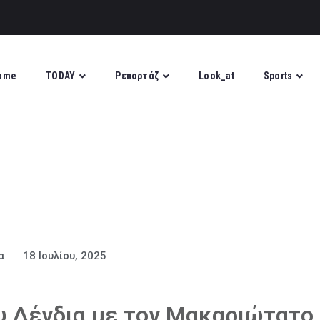
ome
TODAY
Ρεπορτάζ
Look_at
Sports
α
18 Ιουλίου, 2025
υ Δένδια με τον Μακαριώτατο