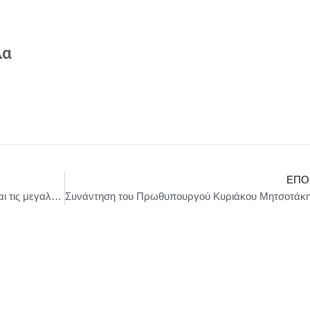
λα
ΕΠΌ
ΠΑΣΟΚ – Κ.Α : «Πρωταθλήτρια στις φιέστες και τις μεγαλόστομες δηλώσεις η κυβέρνηση»