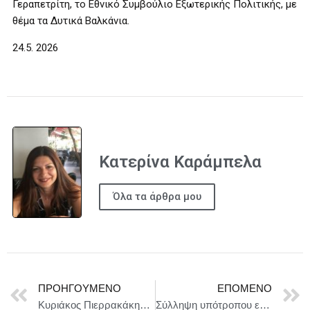
Γεραπετρίτη, το Εθνικό Συμβούλιο Εξωτερικής Πολιτικής, με
θέμα τα Δυτικά Βαλκάνια.
24.5. 2026
Κατερίνα Καράμπελα
Όλα τα άρθρα μου
ΠΡΟΗΓΟΎΜΕΝΟ
ΕΠΌΜΕΝΟ
Κυριάκος Πιερρακάκης: «Η ΕΕ να περάσει στην επίθεση – Έργο win-win ο GSI»
Σύλληψη υπότροπου ενδοοικογενειακής βίας για νέα υπόθεση με θύμα ανήλικη σύντροφό του