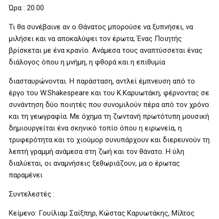
Ώρα : 20.00
Τι θα συνέβαινε αν ο Θάνατος μπορούσε να ξυπνήσει, να
μιλήσει και να αποκαλύψει τον έρωτα; Ένας Ποιητής
βρίσκεται με ένα κρανίο. Ανάμεσα τους αναπτύσσεται ένας
διάλογος όπου η μνήμη, η φθορά και η επιθυμία
διασταυρώνονται. Η παράσταση, αντλεί έμπνευση από το
έργο του W.Shakespeare και του Κ.Καρυωτάκη, φέρνοντας σε
συνάντηση δύο ποιητές που συνομιλούν πέρα από τον χρόνο
και τη γεωγραφία. Με όχημα τη ζωντανή πρωτότυπη μουσική
δημιουργείται ένα σκηνικό τοπίο όπου η ειρωνεία, η
τρυφερότητα και το χιούμορ συνυπάρχουν και διερευνούν τη
λεπτή γραμμή ανάμεσα στη ζωή και τον θάνατο. Η ύλη
διαλύεται, οι αναμνήσεις ξεθωριάζουν, μα ο έρωτας
παραμένει
Συντελεστές :
Κείμενο: Γουίλιαμ Σαίξπηρ, Κώστας Καρυωτάκης, Μίλτος