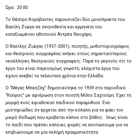
Ώρα : 20.00
To Θέατρο Κορύβαντες παρουσιάζει δύο μονόπρακτα του
Βασίλη Ζιώγα σε σκηνοθεσία και ερμηνεία του
καταξιωμένου ηθοποιού Αντρέα Θεοχάρη.
Ο Βασίλης Ζιώγας (1937-2001), ποιητής, μυθιστοριογράφος
και θεατρικός συγγραφέας ανήκει στους σημαντικότερους
νεοέλληνες θεατρικούς συγγραφείς. Παρά το γεγονός ότι το
έργο του είναι παγκοσμίως γνωστό, ελάχιστα έργα του
έχουν ανεβεί τα τελευταία χρόνια στην Ελλάδα.
Ο “Μέγας Μπεηζάχ” δημοσιεύτηκε το 1959 στο περιοδικό
“Κούρος” με αφιέρωση στον ποιητή Μίλτο Σαχτούρη. Έχει τη
μορφή ενός εφιαλτικού παιδικού παραμυθιού. Ένα
μυστηριώδες όν έρχεται από την κόλαση για να φάει τον
μικρό Θοδωρή που κρύβεται κάπου στο βάθος… Ίσως είναι
το παιδί που πρέπει κάποιες φορές να σκοτώσουμε για να
επιβιώσουμε σε μία σκληρή πραγματικότητα.