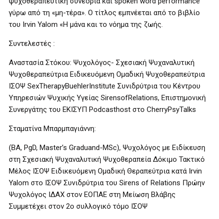
ψυχοθεραπευτική συνεδρία και spoken word performance
γύρω από τη «μη-τέρα». Ο τίτλος εμπνέεται από το βιβλίο
του Irvin Yalom «Η μάνα και το νόημα της ζωής.
Συντελεστές :
Αναστασία Στόκου: Ψυχολόγος- Σχεσιακή Ψυχαναλυτική
Ψυχοθεραπεύτρια Ειδικευόμενη Ομαδική Ψυχοθεραπεύτρια
ΙΣΟΨ SexTherapyBuehlerInstitute Συνιδρύτρια του Κέντρου
Υπηρεσιών Ψυχικής Υγείας SirensofRelations, Επιστημονική
Συνεργάτης του ΕΚΙΣΥΠ Podcasthost στο CherryPsyTalks
Σταματίνα Μπαρμπαγιάννη:
(BA, PgD, Master’s Graduand-MSc), Ψυχολόγος με Ειδίκευση
στη Σχεσιακή Ψυχαναλυτική Ψυχοθεραπεία Δόκιμο Τακτικό
Μέλος ΙΣΟΨ Ειδικευόμενη Ομαδική Θεραπεύτρια κατά Irvin
Yalom στο ΙΣΟΨ Συνιδρύτρια του Sirens of Relations Πρώην
Ψυχολόγος ΙΔΑΧ στον ΕΟΠΑΕ στη Μείωση Βλάβης
Συμμετέχει στον 2ο συλλογικό τόμο ΙΣΟΨ