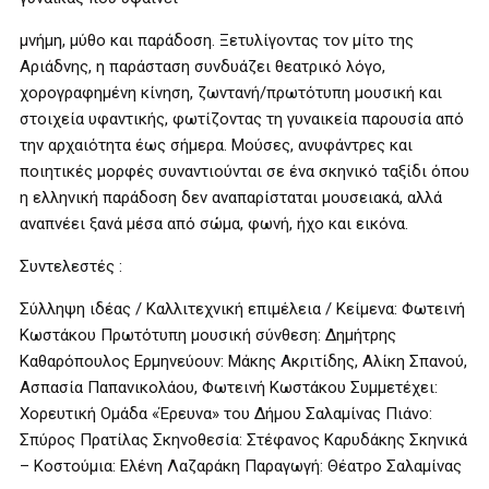
μνήμη, μύθο και παράδοση. Ξετυλίγοντας τον μίτο της
Αριάδνης, η παράσταση συνδυάζει θεατρικό λόγο,
χορογραφημένη κίνηση, ζωντανή/πρωτότυπη μουσική και
στοιχεία υφαντικής, φωτίζοντας τη γυναικεία παρουσία από
την αρχαιότητα έως σήμερα. Μούσες, ανυφάντρες και
ποιητικές μορφές συναντιούνται σε ένα σκηνικό ταξίδι όπου
η ελληνική παράδοση δεν αναπαρίσταται μουσειακά, αλλά
αναπνέει ξανά μέσα από σώμα, φωνή, ήχο και εικόνα.
Συντελεστές :
Σύλληψη ιδέας / Καλλιτεχνική επιμέλεια / Κείμενα: Φωτεινή
Κωστάκου Πρωτότυπη μουσική σύνθεση: Δημήτρης
Καθαρόπουλος Ερμηνεύουν: Μάκης Ακριτίδης, Αλίκη Σπανού,
Ασπασία Παπανικολάου, Φωτεινή Κωστάκου Συμμετέχει:
Χορευτική Ομάδα «Έρευνα» του Δήμου Σαλαμίνας Πιάνο:
Σπύρος Πρατίλας Σκηνοθεσία: Στέφανος Καρυδάκης Σκηνικά
– Κοστούμια: Ελένη Λαζαράκη Παραγωγή: Θέατρο Σαλαμίνας