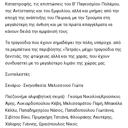
Καταστροφής, τις επιπτώσεις του Β’ Παγκοσμίου Πολέμου,
της Αντίστασης και του Εμφυλίου, αλλά και μνήμες από την
εποχή της ανάπτυξης του Πειραιά, με την Τρούμπα στη
μεγαλύτερη της άνθιση και με τα πρώτα επαγγέλματα να
κάνουν δειλά την εμφάνισή τους.
Τα τραγούδια που έχουν σημαδέψει την πόλη, υπέροχα…από
τα ρεμπέτικα της περιβόητης «Τετράς», μέχρι τραγούδια της
ξενιτιάς, της φτώχειας αλλά και της χαράς, που έχουν
συνδυαστεί με το μεγαλύτερο λιμάνι της χώρας μας.
Συντελεστές :
Σενάριο -Σκηνοθεσία: Μελισσινού Γιώτα
Παίζουν(με αλφαβητική σειρά) : Γκούμα Νικολίνα,Κρούσκος
Άρης, Λυκιαρδοπούλου Κέβη, Μελισσαράτου Παρή, Μπακέλα
Κέλλυ, Παπαδημητρίου Νάσος, Παπαδοπούλου Γιωτάννα,
Σιβίτου Βίκυ, Πριμηκήρη Τατιάνα, Φλουράκης Λευτέρης,
Χάλαρης Γιάννης, Ωραιόπουλος Νίκος.