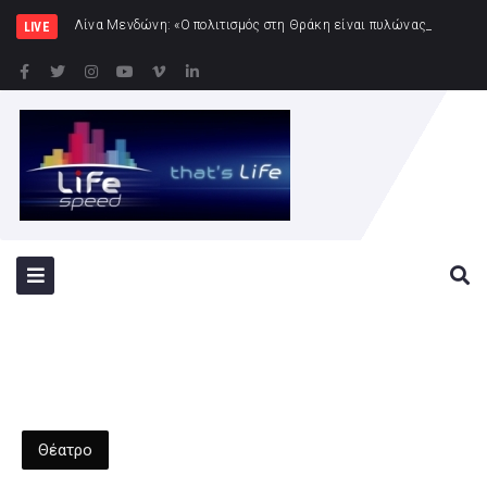
Λίνα Μενδώνη: «Ο πολιτισμός στη Θράκη είναι πυλώνας ταυτότητας, προόδου και εθν
LIVE
Θέατρο