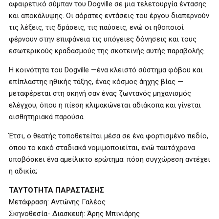
αφαιρετικό σύμπαν του Dogville σε μια τελετουργία έντασης
και αποκάλυψης. Οι αόρατες εντάσεις του έργου διαπερνούν
τις λέξεις, τις δράσεις, τις παύσεις, ενώ οι ηθοποιοί
φέρνουν στην επιφάνεια τις υπόγειες δόνησεις και τους
εσωτερικούς κραδασμούς της σκοτεινής αυτής παραβολής.
Η κοινότητα του Dogville —ένα κλειστό σύστημα φόβου και
επίπλαστης ηθικής τάξης, ένας κόσμος άηχης βίας —
μεταφέρεται στη σκηνή σαν ένας ζωντανός μηχανισμός
ελέγχου, όπου η πίεση κλιμακώνεται αδιάκοπα και γίνεται
αισθητηριακά παρούσα.
Έτσι, ο θεατής τοποθετείται μέσα σε ένα φορτισμένο πεδίο,
όπου το κακό σταδιακά νομιμοποιείται, ενώ ταυτόχρονα
υποβόσκει ένα αμείλικτο ερώτημα: πόση συγχώρεση αντέχει
η αδικία;
ΤΑΥΤΟΤΗΤΑ ΠΑΡΑΣΤΑΣΗΣ
Μετάφραση: Αντώνης Γαλέος
Σκηνοθεσία- Διασκευή: Άρης Μπινιάρης