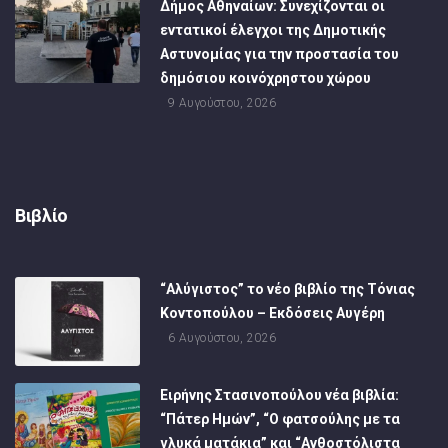
Δήμος Αθηναίων: Συνεχίζονται οι
εντατικοί έλεγχοι της Δημοτικής
Αστυνομίας για την προστασία του
δημόσιου κοινόχρηστου χώρου
9 Αυγούστου, 2026
Βιβλίο
“Αλύγιστος” το νέο βιβλίο της Τόνιας
Κοντοπούλου – Εκδόσεις Αυγέρη
6 Αυγούστου, 2026
Ειρήνης Στασινοπούλου νέα βιβλία:
“Πάτερ Ημών”, “Ο φατσούλης με τα
γλυκά ματάκια” και “Ανθοστόλιστα