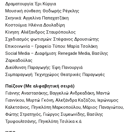
Δραματουργία: Έρι Κύργια
Μουσική σύνθεση: Θοδωρής Ρέγκλης
Σκηνικά: Αγγελίνα Παπαχατζάκη
Κοστούμια: Ηλένια Δουλαδίρη
Κίνηση: Αλέξανδρος Σταυρόπουλος
Σχεδιασμός φωτισμών: Στέφανος Δρουσιώτης
Επικοινωνία – Γραφείο Τύπου: Μαρία Τσολάκη
Social Media – Διαφήμιση: Renegade Media, Βασίλης
Ζαρκαδούλας
Διεύθυνση Παραγωγής: Έφη Πανουργιά
Συμπαραγωγή: Τεχνηχώρος Θεατρικές Παραγωγές
Παίζουν (Με αλφαβητική σειρά)
Γιάννης Αναστασάκης, Βαγγελιώ Ανδρεαδάκη, Μαντώ
Γιαννίκου, Μυρτώ Γκόνη, Αλεξάνδρα Καζάζου, Ιερώνυμος
Καλετσάνος, Πηνελόπη Μαρκοπούλου, Μάριος Παναγιώτου,
Φώτης Στρατηγός, Γιώργος Συμεωνίδης, Βασίλης
Τρυφουλτσάνης, Πηνελόπη Τσιλίκα κ.ά.