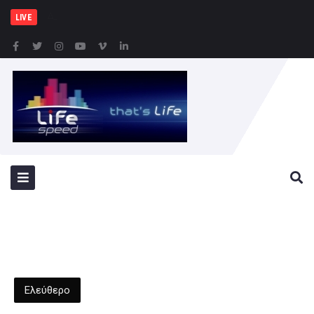
Δήμος Πατρέων : Τα παι
LIVE
Ελεύθερο