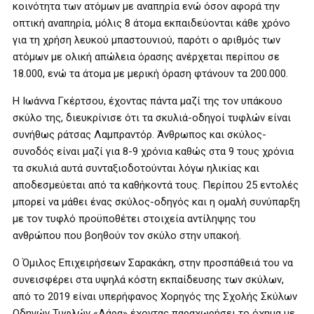
κοινότητα των ατόμων με αναπηρία ενώ όσον αφορά την
οπτική αναπηρία, μόλις 8 άτομα εκπαιδεύονται κάθε χρόνο
για τη χρήση λευκού μπαστουνιού, παρότι ο αριθμός των
ατόμων με ολική απώλεια όρασης ανέρχεται περίπου σε
18.000, ενώ τα άτομα με μερική όραση φτάνουν τα 200.000.
Η Ιωάννα Γκέρτσου, έχοντας πάντα μαζί της τον υπάκουο
σκύλο της, διευκρίνισε ότι τα σκυλιά-οδηγοί τυφλών είναι
συνήθως ράτσας Λαμπραντόρ. Άνθρωπος και σκύλος-
συνοδός είναι μαζί για 8-9 χρόνια καθώς στα 9 τους χρόνια
τα σκυλιά αυτά συνταξιοδοτούνται λόγω ηλικίας και
αποδεσμεύεται από τα καθήκοντά τους. Περίπου 25 εντολές
μπορεί να μάθει ένας σκύλος-οδηγός και η ομαλή συνύπαρξη
με τον τυφλό προϋποθέτει στοιχεία αντίληψης του
ανθρώπου που βοηθούν τον σκύλο στην υπακοή.
Ο Όμιλος Επιχειρήσεων Σαρακάκη, στην προσπάθειά του να
συνεισφέρει στα υψηλά κόστη εκπαίδευσης των σκύλων,
από το 2019 είναι υπερήφανος Χορηγός της Σχολής Σκύλων
Οδηγών Τυφλών «Λάρα» έχοντας παραχωρήσει το όχημα με