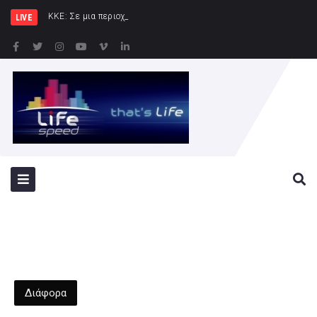
ΚΚΕ: Σε μια περιοχή που ήδη φλέγεται το «αμυν
LIVE
Διάφορα