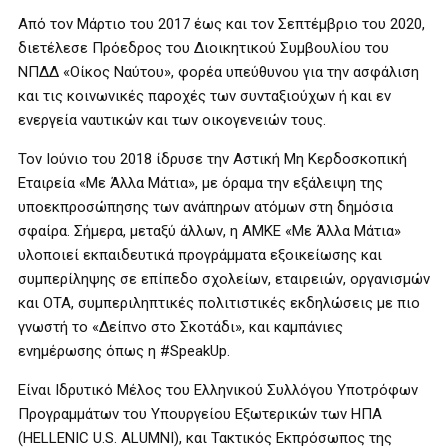
Από τον Μάρτιο του 2017 έως και τον Σεπτέμβριο του 2020,
διετέλεσε Πρόεδρος του Διοικητικού Συμβουλίου του
ΝΠΔΔ «Οίκος Ναύτου», φορέα υπεύθυνου για την ασφάλιση
και τις κοινωνικές παροχές των συνταξιούχων ή και εν
ενεργεία ναυτικών και των οικογενειών τους.
Τον Ιούνιο του 2018 ίδρυσε την Αστική Μη Κερδοσκοπική
Εταιρεία «Με Άλλα Μάτια», με όραμα την εξάλειψη της
υποεκπροσώπησης των ανάπηρων ατόμων στη δημόσια
σφαίρα. Σήμερα, μεταξύ άλλων, η ΑΜΚΕ «Με Άλλα Μάτια»
υλοποιεί εκπαιδευτικά προγράμματα εξοικείωσης και
συμπερίληψης σε επίπεδο σχολείων, εταιρειών, οργανισμών
και ΟΤΑ, συμπεριληπτικές πολιτιστικές εκδηλώσεις με πιο
γνωστή το «Δείπνο στο Σκοτάδι», και καμπάνιες
ενημέρωσης όπως η #SpeakUp.
Είναι Ιδρυτικό Μέλος του Ελληνικού Συλλόγου Υποτρόφων
Προγραμμάτων του Υπουργείου Εξωτερικών των ΗΠΑ
(HELLENIC U.S. ALUMNI), και Τακτικός Εκπρόσωπος της