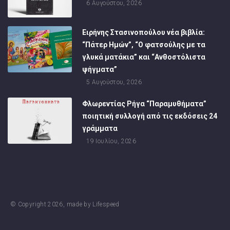
6 Αυγούστου, 2026
Ειρήνης Στασινοπούλου νέα βιβλία:
“Πάτερ Ημών”, “Ο φατσούλης με τα
γλυκά ματάκια” και “Ανθοστόλιστα
ψήγματα”
5 Αυγούστου, 2026
Φλωρεντίας Ρήγα “Παραμυθήματα”
ποιητική συλλογή από τις εκδόσεις 24
γράμματα
19 Ιουλίου, 2026
© Copyright
2026
, made by
Lifespeed