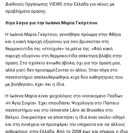
Διεθνούς Οργάνωσης VIEWS στην Ελλάδα για νέους με
προβλήματα όρασης.
Λίγα λόγια για την Ιωάννα Μαρία Γκέρτσου
Η Ιωάννα Μαρία Γκέρτσου, γεννήθηκε πρόωρα στην Αθήνα
και η κακή παροχή οξυγόνου για όσο βρισκόταν στη
θερμοκοιτίδα της «στοίχισε» τα μάτια της. «Από κακή
παροχή οξυγόνου στη θερμοκοιτίδα απέκτησα βλάβη στην
όραση. Στο σχολείο ένιωθα άβολα, όχι για την όρασή μου,
αλλά γιατί δεν προσαρμόζονταν οι άλλοι. Όταν πήγα στο
πανεπιστήμιο απελευθερώθηκα, είχα δύο καθηγήτριες που
με βοήθησαν», έχει πει η ίδια.
Η Ιωάννα-Μαρία είναι ψυχολόγος στο νοσοκομείο Παίδων
«Η Αγία Σοφία». Έχει σπουδάσει Ψυχολογία στο Πάντειο
πανεπιστήμιο και στο Universite Libre de Bruxelles στο
Βέλγιο. Ονειρεύτηκε να αποκτήσει η ίδια έναν σκύλο-οδηγό
και στη συνέχεια να προσφέρει την υπηρεσία και σε άλλους
ανθρώπους στην Ελλάδα. Από το 2008 έως και σήμερα, η ίδια