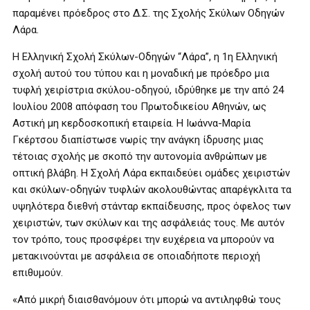
παραμένει πρόεδρος στο Δ.Σ. της Σχολής Σκύλων Οδηγών
Λάρα.
Η Ελληνική Σχολή Σκύλων-Οδηγών “Λάρα”, η 1η Ελληνική
σχολή αυτού του τύπου και η μοναδική με πρόεδρο μια
τυφλή χειρίστρια σκύλου-οδηγού, ιδρύθηκε με την από 24
Ιουλίου 2008 απόφαση του Πρωτοδικείου Αθηνών, ως
Αστική μη κερδοσκοπική εταιρεία. Η Ιωάννα-Μαρία
Γκέρτσου διαπίστωσε νωρίς την ανάγκη ίδρυσης μιας
τέτοιας σχολής με σκοπό την αυτονομία ανθρώπων με
οπτική βλάβη. Η Σχολή Λάρα εκπαιδεύει ομάδες χειριστών
και σκύλων-οδηγών τυφλών ακολουθώντας απαρέγκλιτα τα
υψηλότερα διεθνή στάνταρ εκπαίδευσης, προς όφελος των
χειριστών, των σκύλων και της ασφάλειάς τους. Με αυτόν
τον τρόπο, τους προσφέρει την ευχέρεια να μπορούν να
μετακινούνται με ασφάλεια σε οποιαδήποτε περιοχή
επιθυμούν.
«Από μικρή διαισθανόμουν ότι μπορώ να αντιληφθώ τους