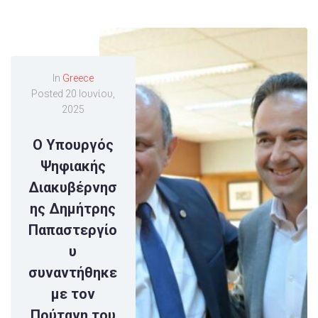
In
Greece
Posted
20 Ιουνίου,
2025
Ο Υπουργός
Ψηφιακής
Διακυβέρνησ
ης Δημήτρης
Παπαστεργίο
υ
συναντήθηκε
με τον
Πρύτανη του