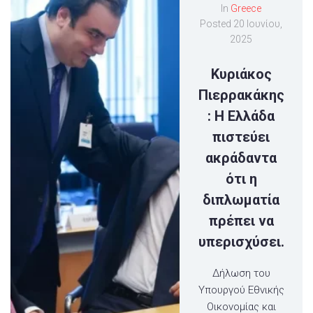
In
Greece
Posted
20 Ιουνίου,
2025
Κυριάκος
Πιερρακάκης
: Η Ελλάδα
πιστεύει
ακράδαντα
ότι η
διπλωματία
πρέπει να
υπερισχύσει.
Δήλωση του
Υπουργού Εθνικής
Οικονομίας και