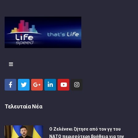
Τελευταία Νέα
Ο Ζελένσκι ζήτησε από τον γγ του
ΝΑΤΟ περισσότερη βοήθεια για την