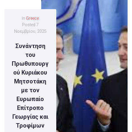
In
Greece
Posted
7
Νοεμβρίου, 2025
Συνάντηση
του
Πρωθυπουργ
ού Κυριάκου
Μητσοτάκη
με τον
Ευρωπαίο
Επίτροπο
Γεωργίας και
Τροφίμων