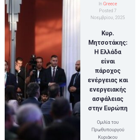
In
Greece
Posted
7
Νοεμβρίου, 2025
Κυρ.
Μητσοτάκης:
Η Ελλάδα
είναι
πάροχος
ενέργειας και
ενεργειακής
ασφάλειας
στην Ευρώπη
Ομιλία του
Πρωθυπουργού
Κυριάκου