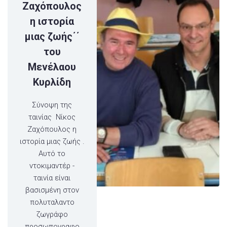
Ζαχόπουλος
η ιστορία
μιας ζωής΄΄
του
Μενέλαου
Κυρλίδη
Σύνοψη της
ταινίας Νίκος
Ζαχόπουλος η
ιστορία μιας ζωής .
Αυτό το
ντοκιμαντέρ -
ταινία είναι
βασισμένη στον
πολυταλαντο
ζωγράφο
προσωπογραφο