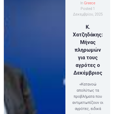
In
Greece
Posted
1
Δεκεμβρίου, 2025
Κ.
Χατζηδάκης:
Μήνας
πληρωμών
για τους
αγρότες ο
Δεκέμβριος
«Κατανοώ
απολύτως τα
προβλήματα που
αντιμετωπίζουν οι
αγρότες, ειδικά