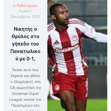
In
Ποδόσφαιρο
Posted
1
Δεκεμβρίου, 2025
Νικητής ο
Θρύλος στο
γήπεδο του
Παναιτωλικο
ύ με 0-1,
Έκανε αυτό που
έπρεπε και ήθελε
ο Ολυμπιακός στη
12η αγωνιστική της
Stoiximan Super
League, νίκησε τον
Παναιτωλικό στο