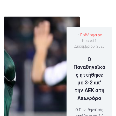
In
Ποδόσφαιρο
Posted
1
Δεκεμβρίου, 2025
Ο
Παναθηναϊκό
ς ηττήθηκε
με 3-2 απ’
την ΑΕΚ στη
Λεωφόρο
Ο Παναθηναϊκός
ηττήθηκε με 3-2