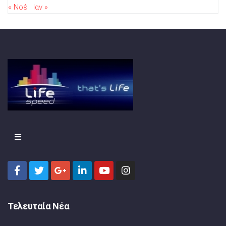
« Νοέ
Ιαν »
Τελευταία Νέα