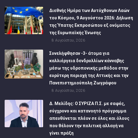
Διεθνής Ημέρα των Αυτόχθονων Λαών
του Κόσμου, 9 Αυγούστου 2026: Δήλωση
της Ύπατης Εκπροσώπου εξ ονόματος
της Ευρωπαϊκής Ένωσης
8 Αυγούστου, 2026
Συνελήφθησαν -3- άτομα για
καλλιέργεια δενδρυλλίων κάνναβης
μέσω της υδροπονικής μεθόδου στην
ευρύτερη περιοχή της Αττικής και την
Πανεπιστημιούπολη Ζωγράφου
8 Αυγούστου, 2026
Δ. Μελίδης: Ο ΣΥΡΙΖΑ Π.Σ. με σαφές,
σύγχρονο και κατανοητό πρόγραμμα
απευθύνεται πλέον σε όλες και όλους
που θέλουν την πολιτική αλλαγή να
γίνει πράξη