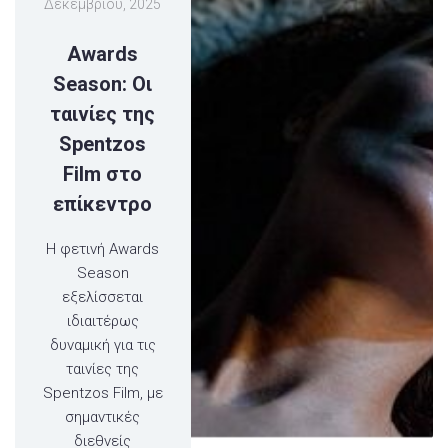
Δεκεμβρίου, 2025
Awards
Season: Οι
ταινίες της
Spentzos
Film στο
επίκεντρο
Η φετινή Awards
Season
εξελίσσεται
ιδιαιτέρως
δυναμική για τις
ταινίες της
Spentzos Film, με
σημαντικές
διεθνείς