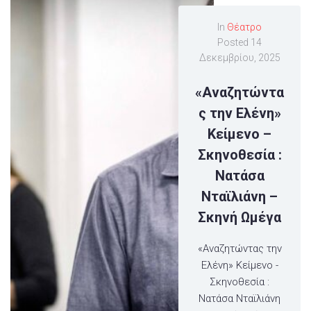
In
Θέατρο
Posted
14
Δεκεμβρίου, 2025
«Αναζητώντα
ς την Ελένη»
Κείμενο –
Σκηνοθεσία :
Νατάσα
Νταϊλιάνη –
Σκηνή Ωμέγα
«Αναζητώντας την
Ελένη» Κείμενο -
Σκηνοθεσία :
Νατάσα Νταϊλιάνη