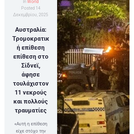
In
World
Posted
14
Δεκεμβρίου, 2025
Αυστραλία:
Τρομοκρατικ
ή επίθεση
επίθεση στο
Σίδνεϊ,
άφησε
τουλάχιστον
11 νεκρούς
και πολλούς
τραυματίες
«Αυτή η επίθεση
είχε στόχο την