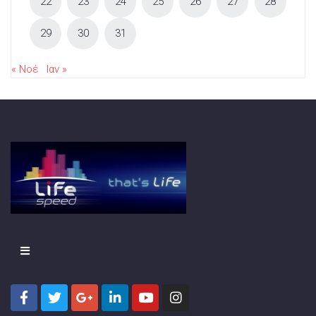
22
23
24
25
26
27
28
29
30
31
« Νοέ
Ιαν »