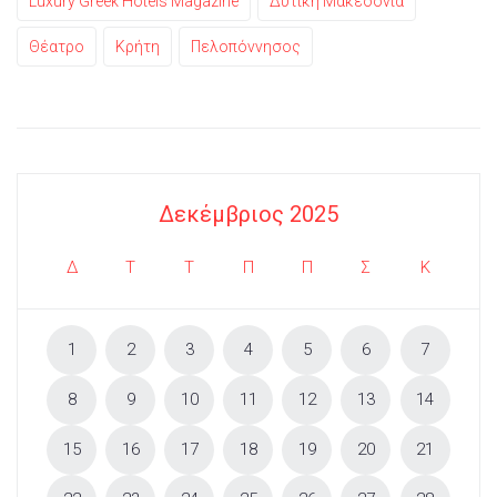
Luxury Greek Hotels Magazine
Δυτική Μακεδονία
Θέατρο
Κρήτη
Πελοπόννησος
Δεκέμβριος 2025
Δ
Τ
Τ
Π
Π
Σ
Κ
1
2
3
4
5
6
7
8
9
10
11
12
13
14
15
16
17
18
19
20
21