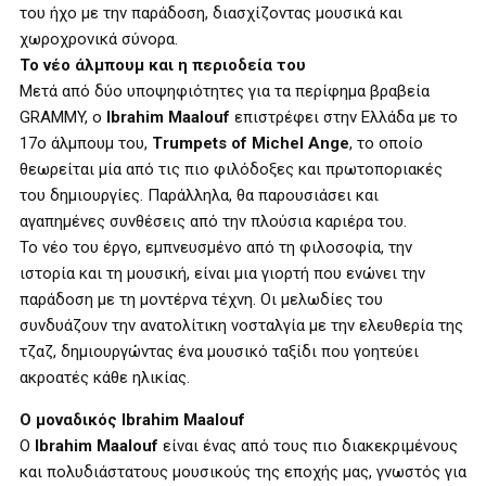
του ήχο με την παράδοση, διασχίζοντας μουσικά και
χωροχρονικά σύνορα.
Το νέο άλμπουμ και η περιοδεία του
Μετά από δύο υποψηφιότητες για τα περίφημα βραβεία
GRAMMY, ο
Ibrahim Maalouf
επιστρέφει στην Ελλάδα με το
17ο άλμπουμ του,
Trumpets of Michel Ange
, το οποίο
θεωρείται μία από τις πιο φιλόδοξες και πρωτοποριακές
του δημιουργίες. Παράλληλα, θα παρουσιάσει και
αγαπημένες συνθέσεις από την πλούσια καριέρα του.
Το νέο του έργο, εμπνευσμένο από τη φιλοσοφία, την
ιστορία και τη μουσική, είναι μια γιορτή που ενώνει την
παράδοση με τη μοντέρνα τέχνη. Οι μελωδίες του
συνδυάζουν την ανατολίτικη νοσταλγία με την ελευθερία της
τζαζ, δημιουργώντας ένα μουσικό ταξίδι που γοητεύει
ακροατές κάθε ηλικίας.
Ο μοναδικός Ibrahim Maalouf
Ο
Ibrahim Maalouf
είναι ένας από τους πιο διακεκριμένους
και πολυδιάστατους μουσικούς της εποχής μας, γνωστός για