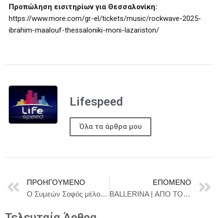
Προπώληση εισιτηρίων για Θεσσαλονίκη:
https://www.more.com/gr-el/tickets/music/rockwave-2025-
ibrahim-maalouf-thessaloniki-moni-lazariston/
Lifespeed
Όλα τα άρθρα μου
ΠΡΟΗΓΟΎΜΕΝΟ
ΕΠΌΜΕΝΟ
Ο Συμεών Σοφός μέλος της Ε.Σ.Ε.Τ. κέρδισε το 1ο βραβείο σε διεθνή διαγωνισμό (Καλύτερης Ελληνικής Μυθικής Ταινίας)
BALLERINA | ΑΠΟ ΤΟΝ ΚΟΣΜΟ ΤΟΥ JOHN WICK – 5 Ιουνίου στους κινηματογράφους
Τελευταία Άρθρα