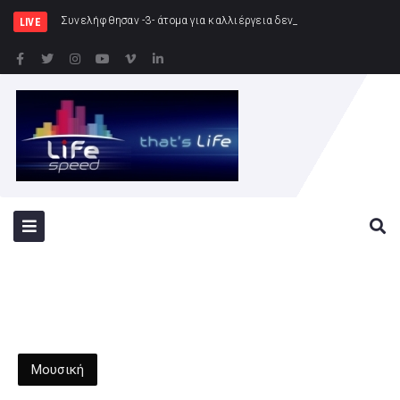
Συνελήφθησαν -3- άτομα για καλλιέργεια δενδρυλλίων κάνναβης μέσω της
LIVE
Μουσική