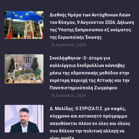
Διεθνής Ημέρα των Αυτόχθονων Λαών
του Κόσμου, 9 Αυγούστου 2026: Δήλωση
της Ύπατης Εκπροσώπου εξ ονόματος
της Ευρωπαϊκής Ένωσης
8 Αυγούστου, 2026
Συνελήφθησαν -3- άτομα για
καλλιέργεια δενδρυλλίων κάνναβης
μέσω της υδροπονικής μεθόδου στην
ευρύτερη περιοχή της Αττικής και την
Πανεπιστημιούπολη Ζωγράφου
8 Αυγούστου, 2026
Δ. Μελίδης: Ο ΣΥΡΙΖΑ Π.Σ. με σαφές,
σύγχρονο και κατανοητό πρόγραμμα
απευθύνεται πλέον σε όλες και όλους
που θέλουν την πολιτική αλλαγή να
γίνει πράξη