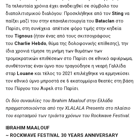
Τα τελευταία χρόνια έχει αναδειχθεί σε σύμβολο του
διαπολιτισμικού διαλόγου: Προσκλήθηκε από τον
Sting
να
παίξει μαζί του στην επαναλειτουργία του
Bataclan
στο
Παρίσι, στη συνέχεια απέτισε φόρο τιμής στην κηδεία
του
Tignous
(ήταν ένας από τους σκιτσογράφους
του
Charlie Hebdo
, θύμα της δολοφονικής επίθεσης), την
ίδια χρονιά τίμησε τη μνήμη των θυμάτων των
τρομοκρατικών επιθέσεων στο Παρίσι σε εθνικό αφιέρωμα,
συνθέτοντας έναν ύμνο που τραγούδησε η νεαρή Γαλλίδα
σταρ
Louane
και τέλος το 2021 επιλέχθηκε να ερμηνεύσει
τον εθνικό ύμνο μπροστά σε 6 εκατομμύρια θεατές στη βάση
του Πύργου του Άιφελ στο Παρίσι.
Οι δύο συναυλίες του Ibrahim Maalouf στην Ελλάδα
πραγματοποιούνται από την ΧLALALA Presents στο πλαίσιο
του εορτασμού των τριάντα χρόνων του Rockwave Festival.
IBRAHIM MAALOUF
~ ROCKWAVE FESTIVAL 30 YEARS ANNIVERSARY