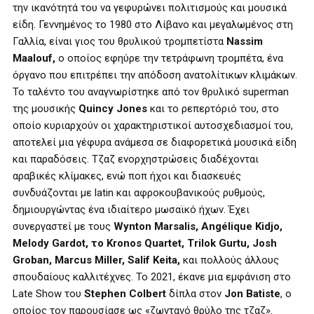
την ικανότητά του να γεφυρώνει πολιτισμούς και μουσικά
είδη. Γεννημένος το 1980 στο Λίβανο και μεγαλωμένος στη
Γαλλία, είναι γιος του θρυλικού τρομπετίστα
Nassim
Maalouf,
ο οποίος εφηύρε την τετράφωνη τρομπέτα, ένα
όργανο που επιτρέπει την απόδοση ανατολίτικων κλιμάκων.
Το ταλέντο του αναγνωρίστηκε από τον θρυλικό superman
της μουσικής
Quincy Jones
και το ρεπερτόριό του, στο
οποίο κυριαρχούν οι χαρακτηριστικοί αυτοσχεδιασμοί του,
αποτελεί μια γέφυρα ανάμεσα σε διαφορετικά μουσικά είδη
και παραδόσεις. Τζαζ ενορχηστρώσεις διαδέχονται
αραβικές κλίμακες, ενώ ποπ ήχοι και διασκευές
συνδυάζονται με latin και αφροκουβανικούς ρυθμούς,
δημιουργώντας ένα ιδιαίτερο μωσαϊκό ήχων. Έχει
συνεργαστεί με τους
Wynton Marsalis, Angélique Kidjo,
Melody Gardot, το Kronos Quartet, Trilok Gurtu, Josh
Groban, Marcus Miller, Salif Keita,
και πολλούς άλλους
σπουδαίους καλλιτέχνες. Το 2021, έκανε μια εμφάνιση στο
Late Show του
Stephen Colbert
δίπλα στον
Jon Batiste
, ο
οποίος τον παρουσίασε ως «ζωντανό θρύλο της τζαζ».