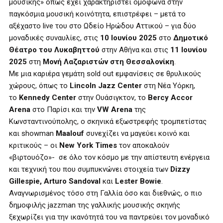
μουσικής» όπως έχει χαρακτηριστεί ομόφωνα στην
παγκόσμια μουσική κοινότητα, επιστρέφει – μετά το
αξέχαστο live του στο Ωδείο Ηρώδου Αττικού – για δύο
μοναδικές συναυλίες, στις
10 Ιουνίου 2025
στο
Δημοτικό
Θέατρο του Λυκαβηττού
στην Αθήνα και στις
11 Ιουνίου
2025
στη
Μονή Λαζαριστών στη Θεσσαλονίκη
.
Με μια καριέρα γεμάτη sold out εμφανίσεις σε θρυλικούς
χώρους, όπως το
Lincoln Jazz Center
στη Νέα Υόρκη,
το
Kennedy Center
στην Ουάσιγκτον, το
Bercy Accor
Arena
στο Παρίσι και την
VW Arena
της
Κωνσταντινούπολης, ο σκηνικά εξωστρεφής τρομπετίστας
και showman
Maalouf
συνεχίζει να μαγεύει κοινό και
κριτικούς – οι
New York Times
τον αποκαλούν
«βιρτουόζο»- σε όλο τον κόσμο με την απίστευτη ενέργεια
και τεχνική του που συμπυκνώνει στοιχεία των
Dizzy
Gillespie, Arturo Sandoval
και
Lester Bowie
.
Αναγνωρισμένος τόσο στη Γαλλία όσο και διεθνώς, ο πιο
δημοφιλής jazzman της γαλλικής μουσικής σκηνής
ξεχωρίζει για την ικανότητά του να παντρεύει τον μοναδικό