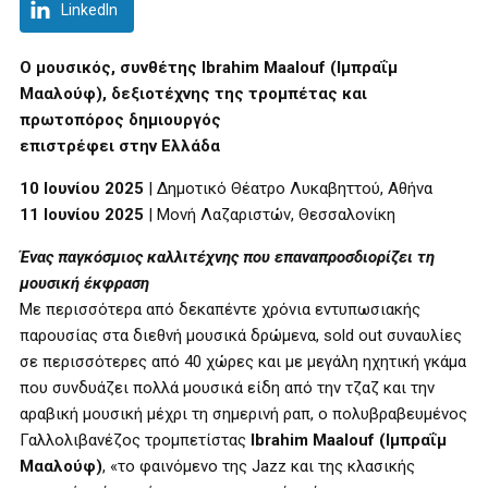
LinkedIn
O μουσικός, συνθέτης
Ibrahim Maalouf (Ιμπραΐμ
Μααλούφ)
, δεξιοτέχνης της τρομπέτας και
πρωτοπόρος δημιουργός
επιστρέφει στην Ελλάδα
10 Ιουνίου 2025
| Δημοτικό Θέατρο Λυκαβηττού, Αθήνα
11 Ιουνίου 2025
| Μονή Λαζαριστών, Θεσσαλονίκη
Ένας παγκόσμιος καλλιτέχνης που επαναπροσδιορίζει τη
μουσική έκφραση
Με περισσότερα από δεκαπέντε χρόνια εντυπωσιακής
παρουσίας στα διεθνή μουσικά δρώμενα, sold out συναυλίες
σε περισσότερες από 40 χώρες και με μεγάλη ηχητική γκάμα
που συνδυάζει πολλά μουσικά είδη από την τζαζ και την
αραβική μουσική μέχρι τη σημερινή ραπ, ο πολυβραβευμένος
Γαλλολιβανέζος τρομπετίστας
Ibrahim Maalouf (Ιμπραΐμ
Μααλούφ)
, «το φαινόμενο της Jazz και της κλασικής