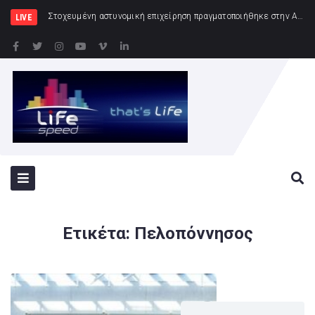
Εγκαίν
LIVE
Ετικέτα:
Πελοπόννησος