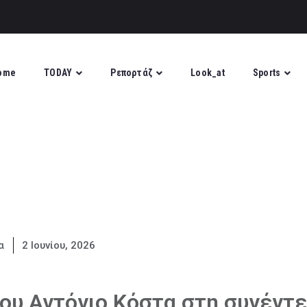
ome
TODAY
Ρεπορτάζ
Look_at
Sports
α
2 Ιουνίου, 2026
ου Αντόνιο Κόστα στη συνέντ