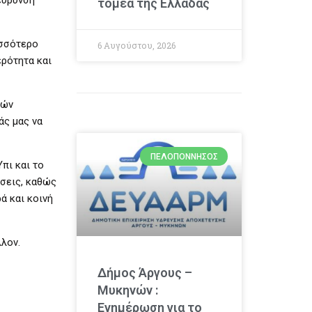
εύρυνση
τομέα της Ελλάδας
ισσότερο
6 Αυγούστου, 2026
ερότητα και
κών
άς μας να
ΠΕΛΟΠΌΝΝΗΣΟΣ
πι και το
άσεις, καθώς
ά και κοινή
λλον.
Δήμος Άργους –
Μυκηνών :
Ενημέρωση για το