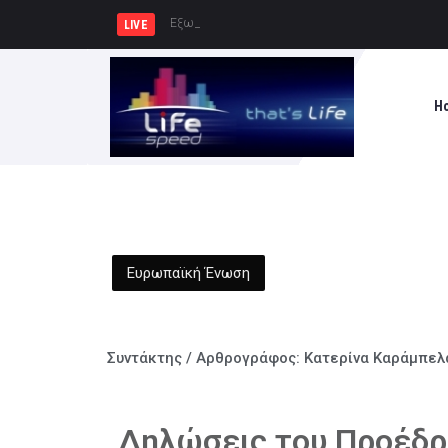
Εξωδικαστικός Μηχανισμός: Άνω
LIVE
H
Ευρωπαϊκή Ένωση
Συντάκτης / Αρθρογράφος:
Κατερίνα Καράμπελ
Δηλώσεις του Προέδρ