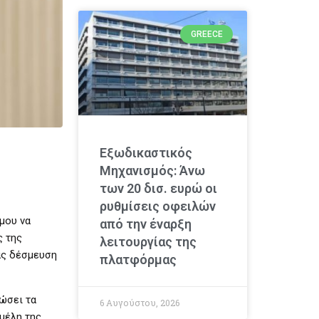
GREECE
Εξωδικαστικός
Μηχανισμός: Άνω
των 20 δισ. ευρώ οι
ρυθμίσεις οφειλών
 μου να
από την έναρξη
ς της
λειτουργίας της
ας δέσμευση
πλατφόρμας
ώσει τα
6 Αυγούστου, 2026
μέλη της