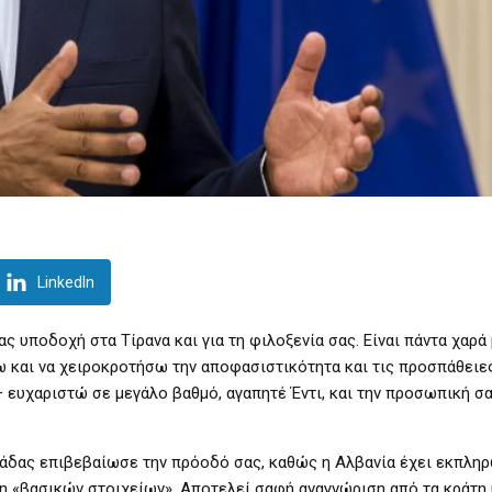
LinkedIn
ας υποδοχή στα Τίρανα και για τη φιλοξενία σας. Είναι πάντα χαρά
ω και να χειροκροτήσω την αποφασιστικότητα και τις προσπάθειε
– ευχαριστώ σε μεγάλο βαθμό, αγαπητέ Έντι, και την προσωπική σ
δας επιβεβαίωσε την πρόοδό σας, καθώς η Αλβανία έχει εκπληρ
η «βασικών στοιχείων». Αποτελεί σαφή αναγνώριση από τα κράτη 