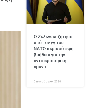
Ο Ζελένσκι ζήτησε
από τον γγ του
ΝΑΤΟ περισσότερη
βοήθεια για την
αντιαεροπορική
άμυνα
6 Αυγούστου, 2026