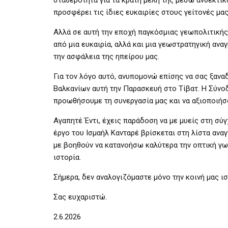
σταθερότητα για τα κράτη μέλη της μέσω ανθεκτι
προσφέρει τις ίδιες ευκαιρίες στους γείτονές μα
Αλλά σε αυτή την εποχή παγκόσμιας γεωπολιτικής 
από μια ευκαιρία, αλλά και μια γεωστρατηγική αναγ
την ασφάλεια της ηπείρου μας.
Για τον λόγο αυτό, ανυπομονώ επίσης να σας ξα
Βαλκανίων αυτή την Παρασκευή στο Τίβατ. Η Σύν
προωθήσουμε τη συνεργασία μας και να αξιοποιήσ
Αγαπητέ Έντι, έχεις παράδοση να με μυείς στη σύγ
έργο του Ισμαήλ Κανταρέ βρίσκεται στη λίστα ανα
με βοηθούν να κατανοήσω καλύτερα την οπτική γων
ιστορία.
Σήμερα, δεν αναλογιζόμαστε μόνο την κοινή μας ι
Σας ευχαριστώ.
2.6.2026