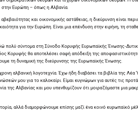
κών δημοκρατικών θεσμών και ισχυρών οικονομικών δεσμών. Η δι
ς στην Ευρώπη – όπως η Αλβανία.
αβεβαιότητας και οικονομικής αστάθειας, η διεύρυνση είναι περ
καιότητα για την Ευρώπη. Είναι μια επένδυση στην ειρήνη, τη σταθ
ναδώ πολύ σύντομα στη Σύνοδο Κορυφής Ευρωπαϊκής Ένωσης-Δυτι
οδος Κορυφής θα αποτελέσει σαφή απόδειξη της αποφασιστικότητ
ουμε τη δυναμική της διεύρυνσης της Ευρωπαϊκής Ένωσης.
χρονη αλβανική λογοτεχνία. Έχω ήδη διαβάσει τα βιβλία της Λέα Ύ
γνώσεών μου για το καλοκαίρι. Είμαι ευγνώμων για αυτές τις προτ
ία της Αλβανίας και μου υπενθυμίζουν ότι μοιραζόμαστε μια μακρ
στορία, αλλά διαμορφώνουμε επίσης μαζί ένα κοινό ευρωπαϊκό μέ