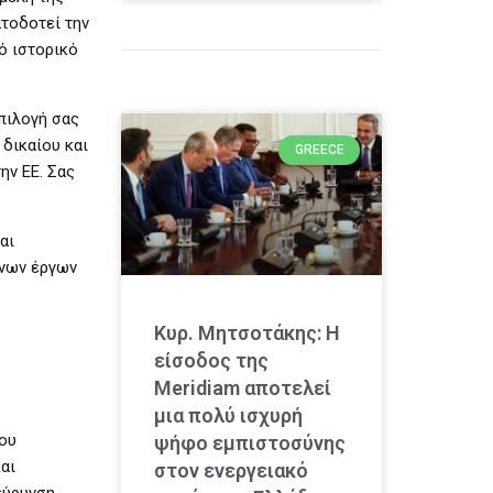
τοδοτεί την
ό ιστορικό
πιλογή σας
 δικαίου και
GREECE
ην ΕΕ. Σας
αι
ένων έργων
Κυρ. Μητσοτάκης: Η
είσοδος της
Meridiam αποτελεί
μια πολύ ισχυρή
που
ψήφο εμπιστοσύνης
αι
στον ενεργειακό