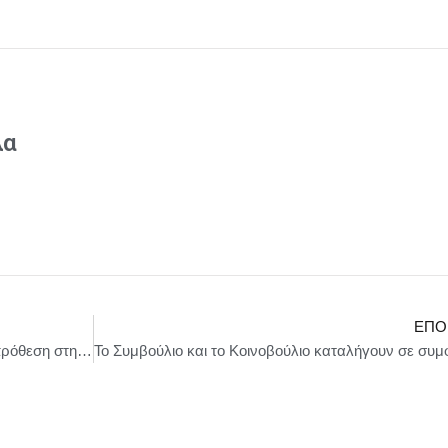
λα
ΕΠΌ
Συνελήφθη άνδρας για ανθρωποκτονία από πρόθεση στη Μεσσηνία