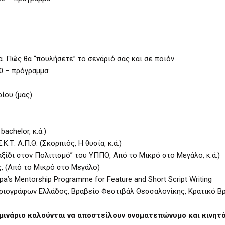
α. Πώς θα “πουλήσετε” το σενάριό σας και σε ποιόν
0 – πρόγραμμα:
ίου (μας)
achelor, κ.ά.)
.Τ. Α.Π.Θ. (Σκορπιός, Η θυσία, κ.ά.)
ξίδι στον Πολιτισμό” του ΥΠΠΟ, Από το Μικρό στο Μεγάλο, κ.ά.)
, (Από το Μικρό στο Μεγάλο)
pa’s Mentorship Programme for Feature and Short Script Writing
ριογράφων Ελλάδος, Βραβείο Φεστιβάλ Θεσσαλονίκης, Κρατικό Β
μινάριο καλούνται να αποστείλουν ονοματεπώνυμο και κινητ