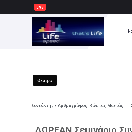
Δήμος Πατρέων : Τα παιδιά τ
LIVE
H
Θέατρο
Συντάκτης / Αρθρογράφος:
Κώστας Μαντάς
ΔΩΡΕΑΝ Σεμινάριο Συ