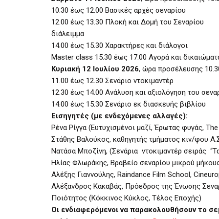
10.30 έως 12.00 Βασικές αρχές σεναρίου
12.00 έως 13.30 Πλοκή και Δομή του Σεναρίου
διάλειμμα
14.00 έως 15.30 Χαρακτήρες και διάλογοι
Master class 15.30 έως 17.00 Αγορά και δικαιώματ
Κυριακή 12 Ιουλίου 2026
, ώρα προσέλευσης 10.3
11.00 έως 12.30 Σενάριο ντοκιμαντέρ
12.30 έως 14.00 Ανάλυση και αξιολόγηση του σεναρ
14.00 έως 15.30 Σενάριο εκ διασκευής βιβλίου
Εισηγητές (με ενδεχόμενες αλλαγές):
Ρένα Ρίγγα (Ευτυχισμένοι μαζί, Έρωτας φυγάς, The b
Στάθης Βαλούκος, καθηγητής τμήματος κιν/φου Α.Σ.Κ
Νατάσα Μποζίνη, (Σενάρια ντοκιμαντέρ σειράς “Τα
Ηλίας Φλωράκης, Βραβείο σεναρίου μικρού μήκους
Αλέξης Γιαννούλης, Raindance Film School, Cineuro
Αλέξανδρος Κακαβάς, Πρόεδρος της Ένωσης Σενα
Ποιότητος (Κόκκινος Κύκλος, Τέλος Εποχής)
Οι ενδιαφερόμενοι να παρακολουθήσουν το σε