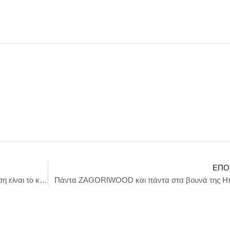
ΕΠΌ
Μαριλένα Ε. Βότση : Άραγε η αυτοπραγμάτωση είναι το κλειδί, ώστε να γίνουμε αυτό που θέλουμε;
Πάντα ZAGORIWOOD και πάντα στα βουνά της Ηπ