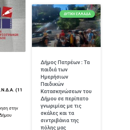
ΔΥΤΙΚΉ ΕΛΛΆΔΑ
Δήμος Πατρέων : Τα
παιδιά των
Ημερήσιων
Παιδικών
Ν.Δ.Α. (11
Κατασκηνώσεων του
Δήμου σε περίπατο
γνωριμίας με τις
ύηση στην
σκάλες και τα
 Δήμου
σιντριβάνια της
πόλης μας