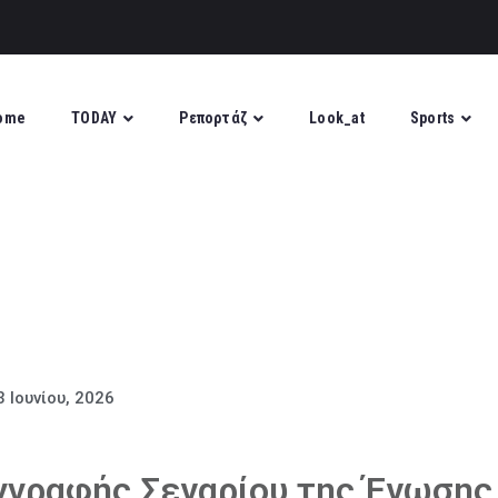
ome
TODAY
Ρεπορτάζ
Look_at
Sports
3 Ιουνίου, 2026
γγραφής Σεναρίου της Ένωσης