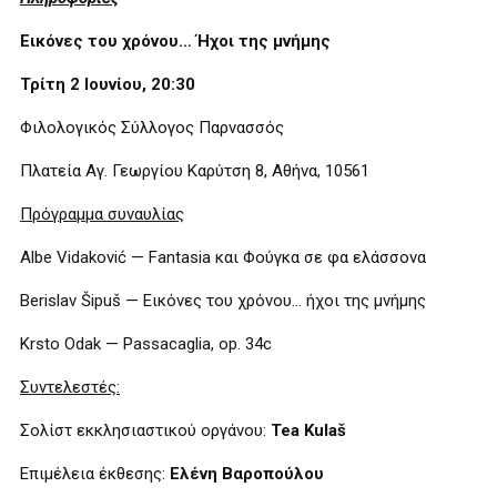
Εικόνες του χρόνου… Ήχοι της μνήμης
Τρίτη 2 Ιουνίου, 20:30
Φιλολογικός Σύλλογος Παρνασσός
Πλατεία Αγ. Γεωργίου Καρύτση 8, Αθήνα, 10561
Πρόγραμμα συναυλίας
Albe Vidaković — Fantasia και Φούγκα σε φα ελάσσονα
Berislav Šipuš — Εικόνες του χρόνου… ήχοι της μνήμης
Krsto Odak — Passacaglia, op. 34c
Συντελεστές:
Σολίστ εκκλησιαστικού οργάνου:
Tea Kulaš
Επιμέλεια έκθεσης:
Ελένη Βαροπούλου