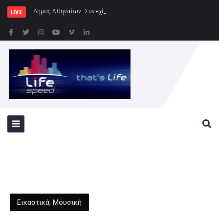
Δήμος Αθηναίων: Συνεχίζονται οι εντατικοί έλεγχοι
LIVE
Εικαστικά
,
Μουσική