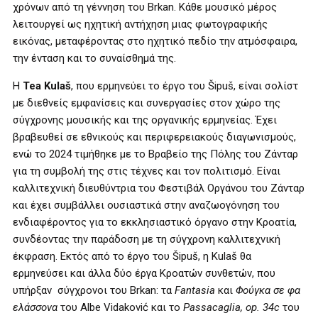
χρόνων από τη γέννηση του Brkan. Κάθε μουσικό μέρος
λειτουργεί ως ηχητική αντήχηση μιας φωτογραφικής
εικόνας, μεταφέροντας στο ηχητικό πεδίο την ατμόσφαιρα,
την ένταση και το συναίσθημά της.
Η
Tea Kulaš
, που ερμηνεύει το έργο του Šipuš, είναι σολίστ
με διεθνείς εμφανίσεις και συνεργασίες στον χώρο της
σύγχρονης μουσικής και της οργανικής ερμηνείας. Έχει
βραβευθεί σε εθνικούς και περιφερειακούς διαγωνισμούς,
ενώ το 2024 τιμήθηκε με το Βραβείο της Πόλης του Ζάνταρ
για τη συμβολή της στις τέχνες και τον πολιτισμό. Είναι
καλλιτεχνική διευθύντρια του Φεστιβάλ Οργάνου του Ζάνταρ
και έχει συμβάλλει ουσιαστικά στην αναζωογόνηση του
ενδιαφέροντος για το εκκλησιαστικό όργανο στην Κροατία,
συνδέοντας την παράδοση με τη σύγχρονη καλλιτεχνική
έκφραση. Εκτός από το έργο του Šipuš, η Kulaš θα
ερμηνεύσει και άλλα δύο έργα Κροατών συνθετών, που
υπήρξαν σύγχρονοι του Brkan: τα
Fantasia
και
Φούγκα σε φα
ελάσσονα
του Albe Vidaković και το
Passacaglia, op. 34c
του