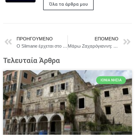
Όλα τα άρθρα μου
ΠΡΟΗΓΟΎΜΕΝΟ
ΕΠΌΜΕΝΟ
Ο Slimane έρχεται στο Θέατρο Λυκαβηττού για μια ιστορική μουσική βραδιά! Την Τρίτη 29 Σεπτεμβρίου 2026
Μάρω Ζαχαρόγιαννη: Έκθεση ζωγραφικής και γλυπτικής στο Μουσείο Διέξοδος στο Μεσολόγγι
Τελευταία Άρθρα
ΙΌΝΙΑ ΝΗΣΙΆ