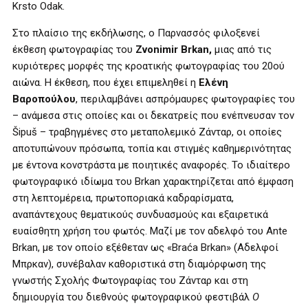
Krsto Odak.
Στο πλαίσιο της εκδήλωσης, ο Παρνασσός φιλοξενεί
έκθεση φωτογραφίας του
Zvonimir Brkan,
μιας από τις
κυριότερες μορφές της κροατικής φωτογραφίας του 20ού
αιώνα. Η έκθεση, που έχει επιμεληθεί η
Ελένη
Βαροπούλου
, περιλαμβάνει ασπρόμαυρες φωτογραφίες του
– ανάμεσα στις οποίες και οι δεκατρείς που ενέπνευσαν τον
Šipuš – τραβηγμένες στο μεταπολεμικό Ζάνταρ, οι οποίες
αποτυπώνουν πρόσωπα, τοπία και στιγμές καθημερινότητας
με έντονα κονστράστα με ποιητικές αναφορές. Το ιδιαίτερο
φωτογραφικό ιδίωμα του Brkan χαρακτηρίζεται από έμφαση
στη λεπτομέρεια, πρωτοποριακά καδραρίσματα,
αναπάντεχους θεματικούς συνδυασμούς και εξαιρετικά
ευαίσθητη χρήση του φωτός. Μαζί με τον αδελφό του Ante
Brkan, με τον οποίο εξέθεταν ως «Braća Brkan» (Αδελφοί
Μπρκαν), συνέβαλαν καθοριστικά στη διαμόρφωση της
γνωστής Σχολής Φωτογραφίας του Ζάνταρ και στη
δημιουργία του διεθνούς φωτογραφικού φεστιβάλ
Ο