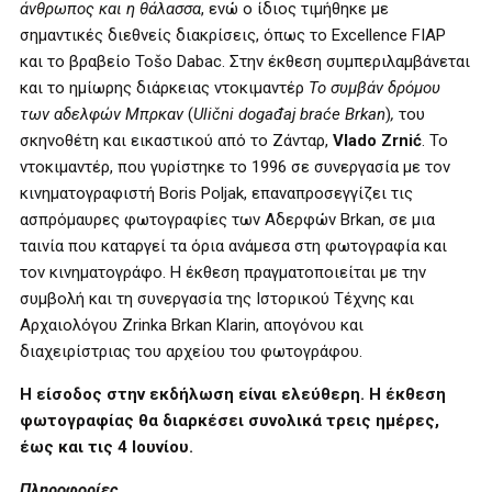
άνθρωπος και η θάλασσα
, ενώ ο ίδιος τιμήθηκε με
σημαντικές διεθνείς διακρίσεις, όπως το Excellence FIAP
και το βραβείο Tošo Dabac. Στην έκθεση συμπεριλαμβάνεται
και το ημίωρης διάρκειας ντοκιμαντέρ
Το συμβάν δρόμου
των αδελφών Μπρκαν
(
Ulični događaj braće Brkan
)
,
του
σκηνοθέτη και εικαστικού από το Ζάνταρ,
Vlado Zrnić
. Το
ντοκιμαντέρ, που γυρίστηκε το 1996 σε συνεργασία με τον
κινηματογραφιστή Boris Poljak, επαναπροσεγγίζει τις
ασπρόμαυρες φωτογραφίες των Αδερφών Brkan, σε μια
ταινία που καταργεί τα όρια ανάμεσα στη φωτογραφία και
τον κινηματογράφο. Η έκθεση πραγματοποιείται με την
συμβολή και τη συνεργασία της Ιστορικού Τέχνης και
Αρχαιολόγου Zrinka Brkan Klarin, απογόνου και
διαχειρίστριας του αρχείου του φωτογράφου.
Η είσοδος στην εκδήλωση είναι ελεύθερη. Η έκθεση
φωτογραφίας θα διαρκέσει συνολικά τρεις ημέρες,
έως και τις 4 Ιουνίου.
Πληροφορίες