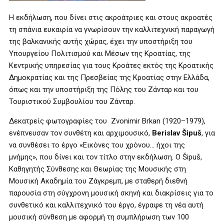
Η εκδήλωση, που δίνει στις ακροάτριες και στους ακροατές
τη σπάνια ευκαιρία να γνωρίσουν την καλλιτεχνική παραγωγή
της βαλκανικής αυτής χώρας, έχει την υποστήριξη του
Υπουργείου Πολιτισμού και Μέσων της Κροατίας, της
Κεντρικής υπηρεσίας για τους Κροάτες εκτός της Κροατικής
Δημοκρατίας και της Πρεσβείας της Κροατίας στην Ελλάδα,
όπως και την υποστήριξη της Πόλης του Ζάνταρ και του
Τουριστικού Συμβουλίου του Ζάνταρ.
Δεκατρείς φωτογραφίες του Zvonimir Brkan (1920–1979),
ενέπνευσαν τον συνθέτη και αρχιμουσικό,
Berislav Šipuš
, για
να συνθέσει το έργο «Εικόνες του χρόνου… ήχοι της
μνήμης», που δίνει και τον τίτλο στην εκδήλωση. Ο Šipuš,
Καθηγητής Σύνθεσης και Θεωρίας της Μουσικής στη
Μουσική Ακαδημία του Ζάγκρεμπ, με σταθερή διεθνή
παρουσία στη σύγχρονη μουσική σκηνή και διακρίσεις για το
συνθετικό και καλλιτεχνικό του έργο, έγραψε τη νέα αυτή
μουσική σύνθεση με αφορμή τη συμπλήρωση των 100