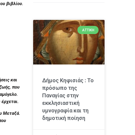
του βιβλίου.
ΑΤΤΙΚΉ
Δήμος Κηφισιάς : Το
ήσεις και
ζωής, που
πρόσωπο της
χαμόγελο.
Παναγίας στην
υ έρχεται.
εκκλησιαστική
υμνογραφία και τη
υ Μεταξά.
δημοτική ποίηση
που