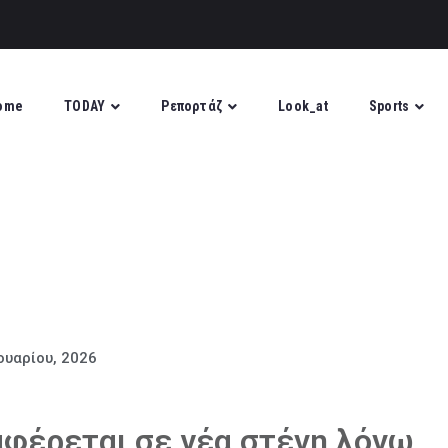
ome
TODAY
Ρεπορτάζ
Look_at
Sports
ουαρίου, 2026
αφέρεται σε νέα στέγη λόγω