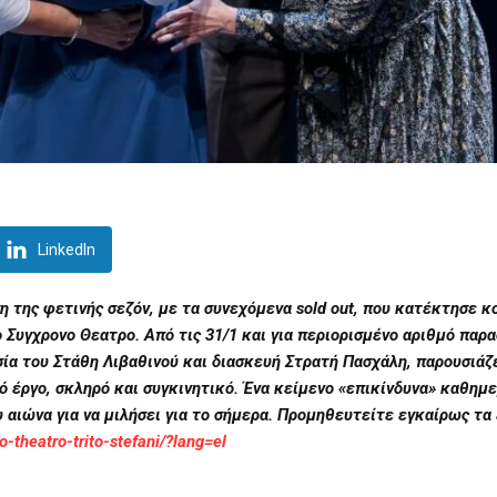
LinkedIn
η της φετινής σεζόν, με τα
συνεχόμεν
α
sold out
,
που
κατέκτησε κο
ο Συγχρονο Θεατρο. Από τις
31/1
και
για περιορισμένο αριθμό παρ
ία του Στάθη Λιβαθινού και διασκευή Στρατή Πασχάλη, παρουσιάζε
ό έργο, σκληρό και συγκινητικό. Ένα κείμενο «επικίνδυνα» καθημε
 αιώνα για να μιλήσει για το σήμερα.
Προμηθευτείτε εγκαίρως τα 
o-theatro-trito-stefani/?lang=el