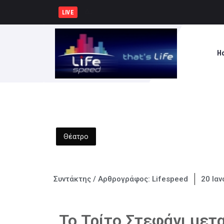
Δήμος Καλαμάτας : Ολοκληρώνετ
LIVE
H
Θέατρο
Συντάκτης / Αρθρογράφος:
Lifespeed
20 Ιαν
Το Τρίτο Στεφάνι μετ