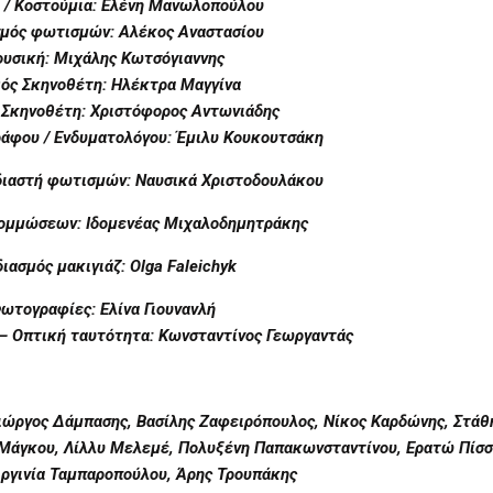
 / Κοστούμια: Ελένη Μανωλοπούλου
σμός φωτισμών
: Αλέκος Αναστασίου
υσική: Μιχάλης Κωτσόγιαννης
ός Σκηνοθέτη: Ηλέκτρα Μαγγίνα
 Σκηνοθέτη: Χριστόφορος Αντωνιάδης
άφου / Ενδυματολόγου: Έμιλυ Κουκουτσάκη
διαστή φωτισμών: Ναυσικά Χριστοδουλάκου
κομμώσεων: Ιδομενέας Μιχαλοδημητράκης
ιασμός μακιγιάζ: Olga Faleichyk
ωτογραφίες: Ελίνα Γιουνανλή
 – Οπτική ταυτότητα: Κωνσταντίνος Γεωργαντάς
Γιώργος Δάμπασης, Βασίλης Ζαφειρόπουλος, Νίκος Καρδώνης, Στάθ
 Μάγκου, Λίλλυ Μελεμέ, Πολυξένη Παπακωνσταντίνου, Ερατώ Πίσσ
ιργινία Ταμπαροπούλου, Άρης Τρουπάκης