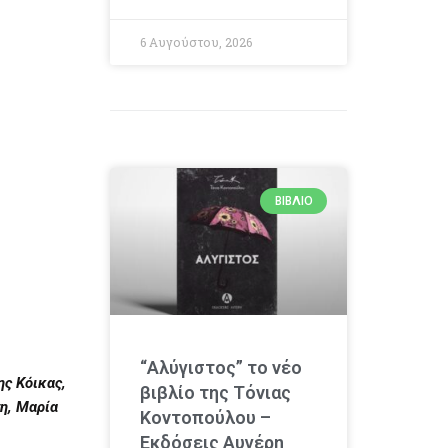
6 Αυγούστου, 2026
ΒΙΒΛΊΟ
“Αλύγιστος” το νέο
ης Κόικας,
βιβλίο της Τόνιας
η, Μαρία
Κοντοπούλου –
Εκδόσεις Αυγέρη