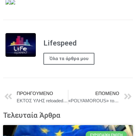
Lifespeed
Όλα τα άρθρα μου
ΠΡΟΗΓΟΎΜΕΝΟ
ΕΠΌΜΕΝΟ
ΕΚΤΟΣ ΥΛΗΣ reloaded του Κώστα Λεϊμονή – Σκηνοθεσία: Κωνσταντίνα Νικολαΐδη.- Στον κεντρικό ρόλο ο Γεράσιμος Σκιαδαρέσης.-ΚΑΛΟΚΑΙΡΙ 2026-Θέατρο Βράχων Μελίνα Μερκούρη | Παρασκευή 10 Ιουλίου 2026, 21:00
«POLYAMOROUS» του Σπύρου Κακατσάκη | Θέατρο Αλκμήνη | Πρεμιέρα: 9 Μαΐου 2026 κάθε Σάββατο 21:30 & Κυριακή 18:15
Τελευταία Άρθρα
ΕΥΡΩΠΑΪΚΉ ΈΝΩΣΗ