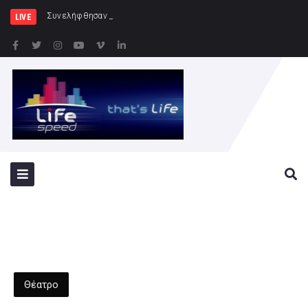
Συνελήφθησαν -3- άτομα για καλλιέργεια δε
LIVE
Θέατρο