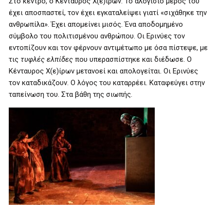
Στο κέντρο, ο Κένταυρος Χ(ε)ίρων. Το αλογίσιο μέρος του
έχει αποσπαστεί, τον έχει εγκαταλείψει γιατί «σιχάθηκε την
ανθρωπίλα». Έχει απομείνει μισός. Ένα αποδομημένο
σύμβολο του πολιτισμένου ανθρώπου. Οι Ερινύες τον
εντοπίζουν και τον φέρνουν αντιμέτωπο με όσα πίστεψε, με
τις
τυφλές ελπίδες
που υπερασπίστηκε και διέδωσε. Ο
Κένταυρος Χ(ε)ίρων μετανοεί και απολογείται. Οι Ερινύες
τον καταδικάζουν. Ο λόγος του καταρρέει. Καταφεύγει στην
ταπείνωση του. Στα βάθη της σιωπής.