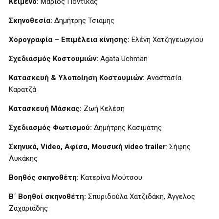
Κείμενο:
Μάριος Ποντίκας
Σκηνοθεσία:
Δημήτρης Τσιάμης
Χορογραφία – Επιμέλεια κίνησης:
Ελένη Χατζηγεωργίου
Σχεδιασμός Κοστουμιών:
Agata
Uchman
Κατασκευή &
Y
λοποίηση Κοστουμιών:
Αναστασία
Καρατζά
Κατασκευή Μάσκας:
Ζωή Κελέση
Σχεδιασμός Φωτισμού:
Δημήτρης Κασιμάτης
Σκηνικά,
Video
, Αφίσα,
Mo
υσική
video
trailer
: Σήφης
Λυκάκης
Βοηθός σκηνοθέτη:
Κατερίνα Μούτσου
Β΄ Βοηθοί σκηνοθέτη:
Σπυριδούλα Χατζιδάκη, Άγγελος
Ζαχαριάδης