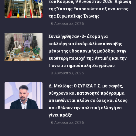
του Κόσμου, 9 Αυγούστου 2026: Δήλωση
της Ύπατης Εκπροσώπου εξ ονόματος
της Ευρωπαϊκής Ένωσης
8 Αυγούστου, 2026
Συνελήφθησαν -3- άτομα για
καλλιέργεια δενδρυλλίων κάνναβης
μέσω της υδροπονικής μεθόδου στην
ευρύτερη περιοχή της Αττικής και την
Πανεπιστημιούπολη Ζωγράφου
8 Αυγούστου, 2026
Δ. Μελίδης: Ο ΣΥΡΙΖΑ Π.Σ. με σαφές,
σύγχρονο και κατανοητό πρόγραμμα
απευθύνεται πλέον σε όλες και όλους
που θέλουν την πολιτική αλλαγή να
γίνει πράξη
8 Αυγούστου, 2026