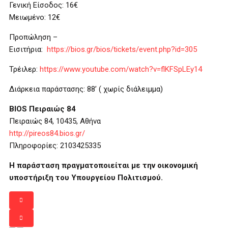
Γενική Είσοδος: 16€
Μειωμένο: 12€
Προπώληση –
Εισιτήρια:
https://bios.gr/bios/tickets/event.php?id=305
Τρέιλερ:
https
://
www
.
youtube
.
com
/
watch
?
v
=
flKFSpLEy
14
Διάρκεια παράστασης: 88’ ( χωρίς διάλειμμα)
B
IOS
Πειραιώς 84
Πειραιώς 84, 10435, Αθήνα
http://pireos84.bios.gr/
Πληροφορίες: 2103425335
Η παράσταση πραγματοποιείται με την οικονομική
υποστήριξη του Υπουργείου Πολιτισμού.

