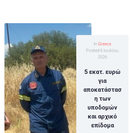
In
Greece
Posted
6 Ιουλίου,
2026
5 εκατ. ευρώ
για
αποκατάστασ
η των
υποδομών
και αρχικό
επίδομα