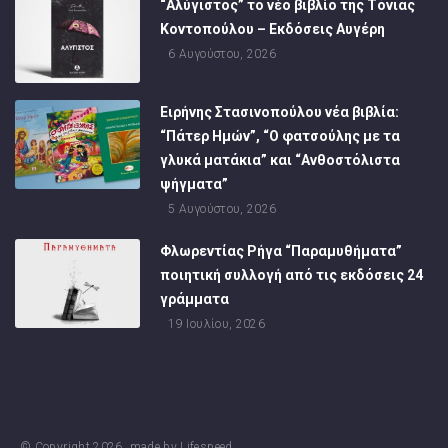
“Αλύγιστος” το νέο βιβλίο της Τόνιας
Κοντοπούλου – Εκδόσεις Αυγέρη
6 Αυγούστου, 2026
Ειρήνης Στασινοπούλου νέα βιβλία:
“Πάτερ Ημών”, “Ο φατσούλης με τα
γλυκά ματάκια” και “Ανθοστόλιστα
ψήγματα”
5 Αυγούστου, 2026
Φλωρεντίας Ρήγα “Παραμυθήματα”
ποιητική συλλογή από τις εκδόσεις 24
γράμματα
19 Ιουλίου, 2026
© Copyright
2026
, made by
Lifespeed