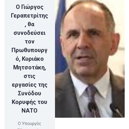
Ο Γιώργος
Γεραπετρίτης
, θα
συνοδεύσει
τον
Πρωθυπουργ
ό, Κυριάκο
Μητσοτάκη,
στις
εργασίες της
Συνόδου
Κορυφής του
ΝΑΤΟ
Ο Υπουργός