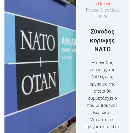
In
Greece
Posted
6 Ιουλίου,
2026
Σύνοδος
κορυφής
ΝΑΤΟ
Η σύνοδος
κορυφής του
ΝΑΤΟ, στις
εργασίες της
οποία θα
συμμετάσχει ο
πρωθυπουργός
Κυριάκος
Μητσοτάκης,
πραγματοποιείται