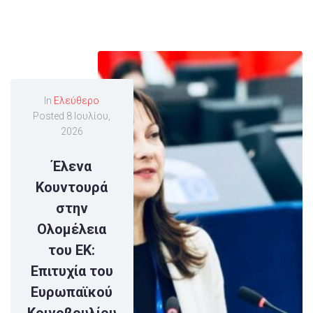
In
Ελεύθερο
Posted
8 Ιουλίου,
2026
Έλενα
Κουντουρά
στην
Ολομέλεια
του ΕΚ:
Επιτυχία του
Ευρωπαϊκού
Κοινοβουλίου