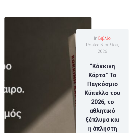
In
Βιβλίο
Posted
8 Ιουλίου,
2026
“Κόκκινη
Κάρτα” Το
Παγκόσμιο
Κύπελλο του
2026, το
αθλητικό
ξέπλυμα και
η άπληστη