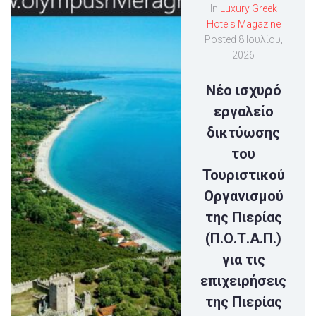
In
Luxury Greek
Hotels Magazine
Posted
8 Ιουλίου,
2026
Νέο ισχυρό
εργαλείο
δικτύωσης
του
Τουριστικού
Οργανισμού
της Πιερίας
(Π.Ο.Τ.Α.Π.)
για τις
επιχειρήσεις
της Πιερίας