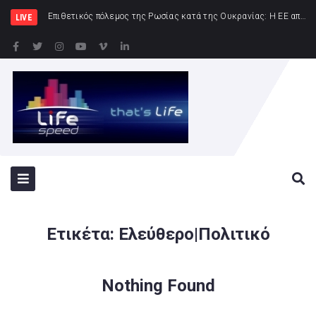
Δημήτρης Μελίδης: «Ο ΣΥΡΙΖΑ-ΠΣ είναι εδώ – πλήρης πολιτική αντεπίθεση – με το Πρόγραμμα, τις Αρχές και την Ιστορία μας»
Επιθετικός πόλεμος της Ρωσίας κατά της Ουκρανίας: Η ΕΕ απαριθμεί πέντε επιπλέον άτομα που υποστηρίζουν το στρατιωτικοβιομ
LIVE
Ετικέτα:
Ελεύθερο|Πολιτικό
Nothing Found