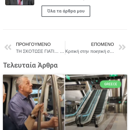
Όλα τα άρθρα μου
ΠΡΟΗΓΟΎΜΕΝΟ
ΕΠΌΜΕΝΟ
ΤΗ ΣΚΟΤΩΣΕ ΓΙΑΤΙ… ΗΤΑΝ ΓΥΝΑΙΚΑ… Γράφει η δημοσιογράφος Μαργαρίτα Ικαρίου
Κριτική στην ποιητική συλλογή «Μ’ Ένα Μπλουζ κι Ένα Τσιγάρο» του Γιάννη Καλοφώνου από την Παναγιώτα Μπλέτα
Τελευταία Άρθρα
GREECE