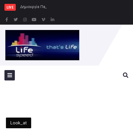
Δημιουργία Παρατηρητηρίου Έργων στην Περιφ
LIVE
Look_at