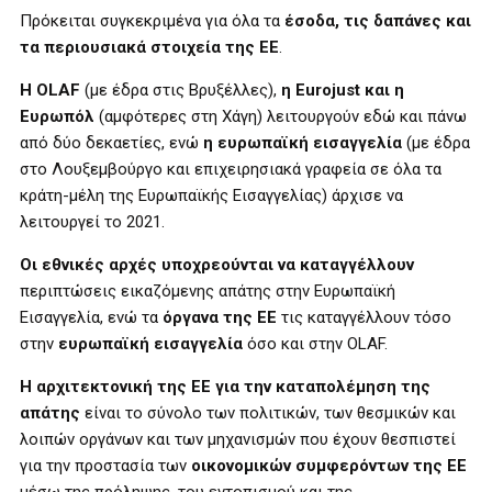
Πρόκειται συγκεκριμένα για όλα τα
έσοδα, τις δαπάνες και
τα περιουσιακά στοιχεία της ΕΕ
.
Η OLAF
(με έδρα στις Βρυξέλλες),
η Eurojust και η
Ευρωπόλ
(αμφότερες στη Χάγη) λειτουργούν εδώ και πάνω
από δύο δεκαετίες, ενώ
η ευρωπαϊκή εισαγγελία
(με έδρα
στο Λουξεμβούργο και επιχειρησιακά γραφεία σε όλα τα
κράτη-μέλη της Ευρωπαϊκής Εισαγγελίας) άρχισε να
λειτουργεί το 2021.
Οι εθνικές αρχές υποχρεούνται να καταγγέλλουν
περιπτώσεις εικαζόμενης απάτης στην Ευρωπαϊκή
Εισαγγελία, ενώ τα
όργανα της ΕΕ
τις καταγγέλλουν τόσο
στην
ευρωπαϊκή εισαγγελία
όσο και στην OLAF.
Η αρχιτεκτονική της ΕΕ για την καταπολέμηση της
απάτης
είναι το σύνολο των πολιτικών, των θεσμικών και
λοιπών οργάνων και των μηχανισμών που έχουν θεσπιστεί
για την προστασία των
οικονομικών συμφερόντων της ΕΕ