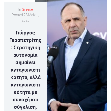
In
Greece
Posted
28 Μαΐου,
2026
Γιώργος
Γεραπετρίτης
: Στρατηγική
αυτονομία
σημαίνει
ανταγωνιστι
κότητα, αλλά
ανταγωνιστι
κότητα με
συνοχή και
σύγκλιση.