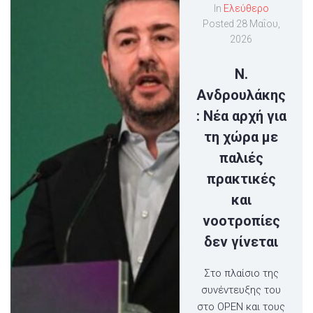
In
Ελεύθερο
Posted
28 Μαΐου,
2026
Ν.
Ανδρουλάκης
: Νέα αρχή για
τη χώρα με
παλιές
πρακτικές
και
νοοτροπίες
δεν γίνεται
Στο πλαίσιο της
συνέντευξης του
στο ΟΡΕΝ και τους