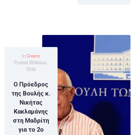
In
Greece
Posted
28 Μαΐου,
2026
Ο Πρόεδρος
της Βουλής κ.
Νικήτας
Κακλαμάνης
στη Μαδρίτη
για το 2ο