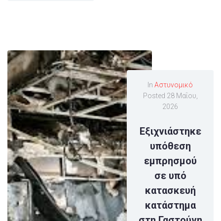
In
Αστυνομικό
Posted
28 Μαΐου,
2026
Εξιχνιάστηκε
υπόθεση
εμπρησμού
σε υπό
κατασκευή
κατάστημα
στη Γαστούνη