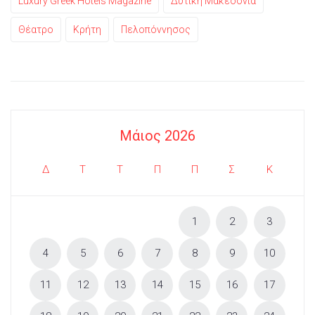
Luxury Greek Hotels Magazine
Δυτική Μακεδονία
Θέατρο
Κρήτη
Πελοπόννησος
Μάιος 2026
Δ
Τ
Τ
Π
Π
Σ
Κ
1
2
3
4
5
6
7
8
9
10
11
12
13
14
15
16
17